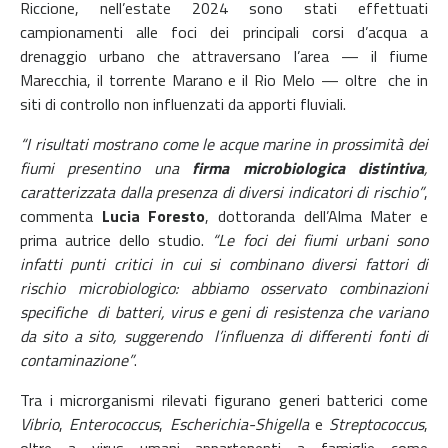
Riccione, nell’estate 2024 sono stati effettuati
campionamenti alle foci dei principali corsi d’acqua a
drenaggio urbano che attraversano l’area — il fiume
Marecchia, il torrente Marano e il Rio Melo — oltre che in
siti di controllo non influenzati da apporti fluviali.
“I risultati mostrano come le acque marine in prossimità dei
fiumi presentino una
firma microbiologica distintiva
,
caratterizzata dalla presenza di diversi indicatori di rischio”
,
commenta
Lucia Foresto
, dottoranda dell’Alma Mater e
prima autrice dello studio.
“Le foci dei fiumi urbani sono
infatti punti critici in cui si combinano
diversi fattori di
rischio microbiologico: abbiamo osservato combinazioni
specifiche di batteri, virus e geni di resistenza che variano
da sito a sito, suggerendo l’influenza di differenti fonti di
contaminazione”
.
Tra i microrganismi rilevati figurano generi batterici
come
Vibrio
,
Enterococcus
,
Escherichia-Shigella
e
Streptococcus
,
oltre a virus umani appartenenti a famiglie
come