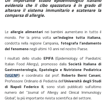
Un importante studio epidemiologico italiano
evidenzia che il cibo spazzatura è in grado di
a
lterare il sistema immunitario e scatenare la
comparsa di allergie.
Le
allergie alimentari
nei bambini aumentano in tutto il
mondo. Per la prima volta
un’indagine tutta italiana
,
condotta nella regione Campania,
fotografa l’andamento
del fenomeno
negli ultimi 10 anni nel nostro Paese.
I risultati dello studio
EPIFA
(Epidemiology of Paediatric
Italian Food Allergy), promosso dalla
Società Italiana di
Gastroenterologia, Epatologia e Nutrizione Pediatrica
(
SIGENP
)
e coordinato dal prof.
Roberto Berni Canani
,
Professore Ordinario di Pediatria dell’
Università degli Studi
di Napoli Federico II
, sono stati pubblicati sull’ultimo
numero del “Journal of Allergy and Clinical Immunology
Global”, la più importante rivista scientifica del settore.