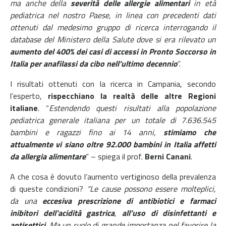
ma anche della
severità delle allergie alimentari
in età
pediatrica nel nostro Paese, in linea con precedenti dati
ottenuti dal medesimo gruppo di ricerca interrogando il
database del Ministero della Salute dove si era rilevato un
aumento del 400% dei casi di accessi in Pronto Soccorso in
Italia per anafilassi da cibo nell’ultimo decennio
”.
I risultati ottenuti con la ricerca in Campania, secondo
l’esperto,
rispecchiano la realtà delle altre Regioni
italiane
. “
Estendendo questi risultati alla popolazione
pediatrica generale italiana per un totale di 7.636.545
bambini e ragazzi fino ai 14 anni,
stimiamo che
attualmente vi siano oltre 92.000 bambini in Italia affetti
da allergia alimentare
” – spiega il prof.
Berni Canani
.
A che cosa è dovuto l’aumento vertiginoso della prevalenza
di queste condizioni?
“Le cause possono essere molteplici,
da una
eccesiva prescrizione di antibiotici e farmaci
inibitori dell’acidità gastrica
,
all’uso di disinfettanti e
antisettici
. Ma un ruolo di grande importanza nel favorire la