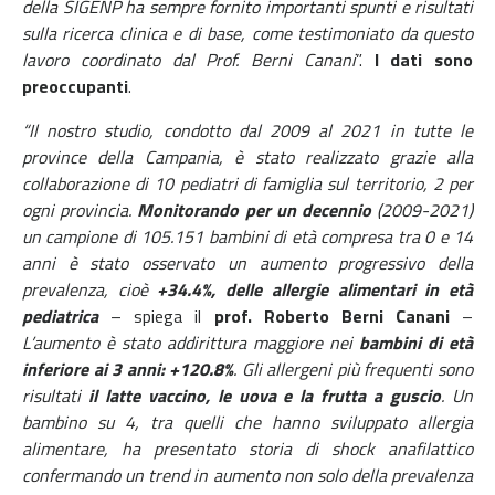
della SIGENP ha sempre fornito importanti spunti e risultati
sulla ricerca clinica e di base, come testimoniato da questo
lavoro coordinato dal Prof. Berni Canani
”.
I dati sono
preoccupanti
.
“Il nostro studio, condotto dal 2009 al 2021 in tutte le
province della Campania, è stato realizzato grazie alla
collaborazione di 10 pediatri di famiglia sul territorio, 2 per
ogni provincia.
Monitorando per un decennio
(2009-2021)
un campione di 105.151 bambini di età compresa tra 0 e 14
anni è stato osservato un aumento progressivo della
prevalenza, cioè
+34.4%, delle allergie alimentari in età
pediatrica
– spiega il
prof. Roberto Berni Canani
–
L’aumento è stato addirittura maggiore nei
bambini di età
inferiore ai 3 anni: +120.8%
. Gli allergeni più frequenti sono
risultati
il latte vaccino, le uova e la frutta a guscio
. Un
bambino su 4, tra quelli che hanno sviluppato allergia
alimentare, ha presentato storia di shock anafilattico
confermando un trend in aumento non solo della prevalenza