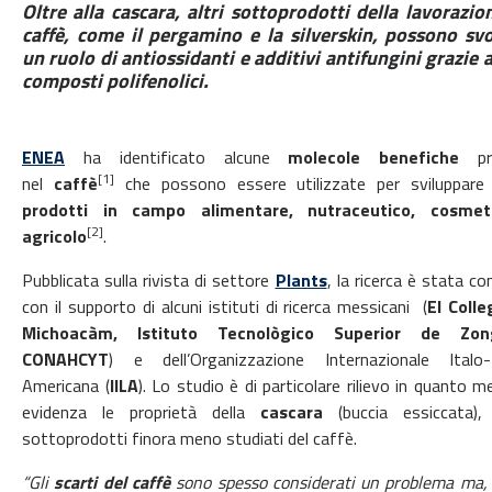
Oltre alla cascara, altri sottoprodotti della lavorazio
caffè, come il pergamino e la silverskin, possono sv
un ruolo di antiossidanti e additivi antifungini grazie a
composti polifenolici.
ENEA
ha identificato alcune
molecole benefiche
pre
[1]
nel
caffè
che possono essere utilizzate per sviluppar
prodotti in campo alimentare, nutraceutico, cosmet
[2]
agricolo
.
Pubblicata sulla rivista di settore
Plants
, la ricerca è stata c
con il supporto di alcuni istituti di ricerca messicani (
El Colle
Michoacàm, Istituto Tecnològico Superior de Zong
CONAHCYT
) e dell’Organizzazione Internazionale Italo-
Americana (
IILA
). Lo studio è di particolare rilievo in quanto m
evidenza le proprietà della
cascara
(buccia essiccata),
sottoprodotti finora meno studiati del caffè.
“Gli
scarti del caffè
sono spesso considerati un problema ma, 