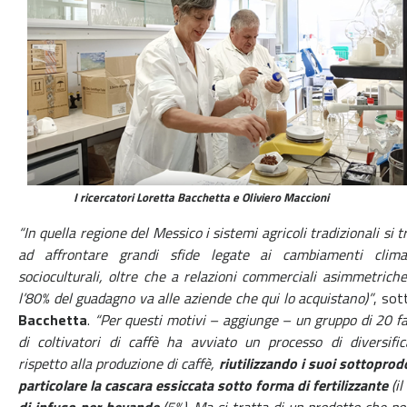
I ricercatori Loretta Bacchetta e Oliviero Maccioni
“In quella regione del Messico i sistemi agricoli tradizionali si 
ad affrontare grandi sfide legate ai cambiamenti clima
socioculturali, oltre che a relazioni commerciali asimmetriche
l’80% del guadagno va alle aziende che qui lo acquistano)”
, sot
Bacchetta
.
“Per questi motivi – aggiunge – un gruppo di 20 f
di coltivatori di caffè ha avviato un processo di diversific
rispetto alla produzione di caffè,
riutilizzando i suoi sottoprodo
particolare la cascara essiccata sotto forma di fertilizzante
(il