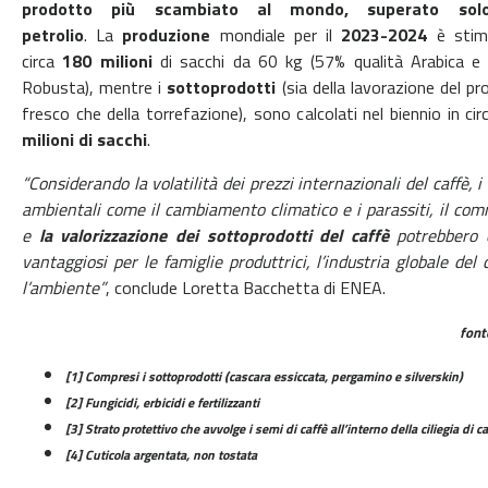
prodotto più scambiato al mondo, superato sol
petrolio
. La
produzione
mondiale per il
2023-2024
è stim
circa
180 milioni
di sacchi da 60 kg (57% qualità Arabica e 
Robusta), mentre i
sottoprodotti
(sia della lavorazione del p
fresco che della torrefazione), sono calcolati nel biennio in ci
milioni di sacchi
.
“Considerando la volatilità dei prezzi internazionali del caffè, i 
ambientali come il cambiamento climatico e i parassiti, il co
e
la valorizzazione dei sottoprodotti del caffè
potrebbero 
vantaggiosi per le famiglie produttrici, l’industria globale del 
l’ambiente”
, conclude Loretta Bacchetta di ENEA.
font
[1] Compresi i sottoprodotti (cascara essiccata, pergamino e silverskin)
[2] Fungicidi, erbicidi e fertilizzanti
[3] Strato protettivo che avvolge i semi di caffè all’interno della ciliegia di ca
[4] Cuticola argentata, non tostata