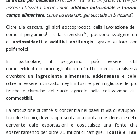
di infuso per bevande
(5%). Ma si tratta di un prodotto che p
essere utilizzato anche come
additivo nutrizionale e funzion
campo alimentare
, come ad esempio già succede in Svizzera”
.
Oltre alla cascara, gli altri sottoprodotti della lavorazione del
[3]
[4]
come il pergamino
e la silverskin
, possono svolgere un
di
antiossidanti
e
additivi antifungini
grazie ai loro co
polifenolici.
In particolare, il pergamino può essere utili
come
erbicida
intorno agli alberi da frutto, mentre la silvers
diventare
un ingrediente alimentare, addensante e colo
oltre a essere utilizzato negli infusi e per migliorare le pr
fisiche e chimiche del suolo agricolo nella coltivazione di 
commestibili.
La produzione di caffè si concentra nei paesi in via di sviluppo 
tra i due tropici, dove rappresenta una quota considerevole del 
derivante dalle esportazioni e costituisce una fonte chi
sostentamento per oltre 25 milioni di famiglie.
Il caffè è il 