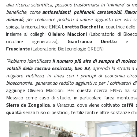
alla ricerca scientifica, possono trasformarsi in ‘miniere’ di m
benefiche, come
antiossidanti
,
polifenoli
,
carotenoidi
,
flavon
minerali
, per realizzare prodotti a valore aggiunto per vari se
spiega la ricercatrice ENEA
Loretta Bacchetta
, coautrice dello
insieme ai colleghi
Oliviero Maccioni
(Laboratorio di Bioec
circolare rigenerativa),
Gianfranco Diretto
e
Frusciante
(Laboratorio Biotecnologie GREEN).
“Abbiamo identificato
il numero più alto di sempre di moleco
volatili della cascara essiccata, ben 93
, aprendo la strada a 
migliore riutilizzo, in linea con i principi di economia circ
bioeconomia, generando reddito aggiuntivo per i coltivatori di
aggiunge Oliviero Maccioni. Per questa ricerca ENEA ha sce
Messico come caso di studio, in particolare l’area montuosa
Sierra de Zongolica
, a Veracruz, dove viene coltivato
caffè d
qualità
senza l’uso di pesticidi, fertilizzanti e altre sostanze ch