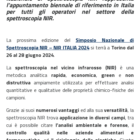
l’appuntamento biennale di riferimento in Italia
per tutti gli operatori nel settore della
spettroscopia NIR.
La prossima edizione del
Simposio Nazionale di
Spettroscopia NIR – NIR ITALIA 2024
si terrà a
Torino dal
26 al 28 giugno 2024
.
La
spettroscopia nel vicino infrarosso (NIR)
è una
metodica analitica
rapida
,
economica
,
green
e
non
distruttiva
ampiamente utilizzata per effettuare analisi
quantitative e qualitative delle proprietà chimico-fisiche dei
campioni.
Grazie ai suoi
numerosi vantaggi
ed alla sua
versatilità
, la
spettroscopia NIR trova
applicazione in diversi campi
, tra
cui è possibile citare
l’analisi ambientale e forense
, il
controllo qualità nelle aziende alimentari e
farmaceutiche,
ed
il riciclaggio delle plastiche
.
Giunto