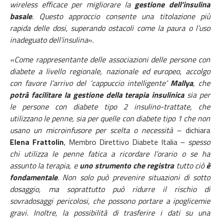
wireless efficace per migliorare la
gestione dell’insulina
basale
. Questo approccio consente una titolazione più
rapida delle dosi, superando ostacoli come la paura o l’uso
inadeguato dell’insulina
».
«Come rappresentante delle associazioni delle persone con
diabete a livello regionale, nazionale ed europeo, accolgo
con favore l’arrivo del ‘cappuccio intelligente’
Mallya
, che
potrà facilitare la gestione della terapia insulinica
sia per
le persone con diabete tipo 2 insulino-trattate, che
utilizzano le penne, sia per quelle con diabete tipo 1 che non
usano un microinfusore per scelta o necessità
– dichiara
Elena Frattolin
, Membro Direttivo Diabete Italia –
spesso
chi utilizza le penne fatica a ricordare l’orario o se ha
assunto la terapia, e
uno strumento che registra
tutto ciò
è
fondamentale
. Non solo può prevenire situazioni di sotto
dosaggio, ma soprattutto può ridurre il rischio di
sovradosaggi pericolosi, che possono portare a ipoglicemie
gravi. Inoltre, la possibilità di trasferire i dati su una