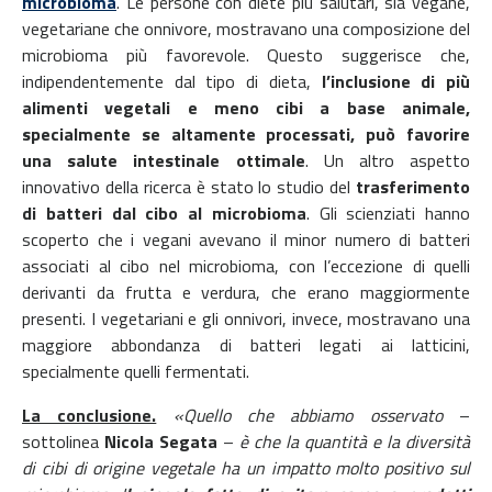
microbioma
. Le persone con diete più salutari, sia vegane,
vegetariane che onnivore, mostravano una composizione del
microbioma più favorevole. Questo suggerisce che,
indipendentemente dal tipo di dieta,
l’inclusione di più
alimenti vegetali e meno cibi a base animale,
specialmente se altamente processati, può favorire
una salute intestinale ottimale
. Un altro aspetto
innovativo della ricerca è stato lo studio del
trasferimento
di batteri dal cibo al microbioma
. Gli scienziati hanno
scoperto che i vegani avevano il minor numero di batteri
associati al cibo nel microbioma, con l’eccezione di quelli
derivanti da frutta e verdura, che erano maggiormente
presenti. I vegetariani e gli onnivori, invece, mostravano una
maggiore abbondanza di batteri legati ai latticini,
specialmente quelli fermentati.
La conclusione.
«Quello che abbiamo osservato
–
sottolinea
Nicola Segata
–
è che la quantità e la diversità
di cibi di origine vegetale ha un impatto molto positivo sul