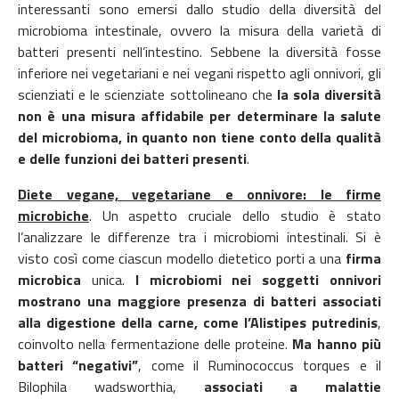
interessanti sono emersi dallo studio della diversità del
microbioma intestinale, ovvero la misura della varietà di
batteri presenti nell’intestino. Sebbene la diversità fosse
inferiore nei vegetariani e nei vegani rispetto agli onnivori, gli
scienziati e le scienziate sottolineano che
la sola diversità
non è una misura affidabile per determinare la salute
del microbioma, in quanto non tiene conto della qualità
e delle funzioni dei batteri presenti
.
Diete vegane, vegetariane e onnivore: le firme
microbiche
. Un aspetto cruciale dello studio è stato
l’analizzare le differenze tra i microbiomi intestinali. Si è
visto così come ciascun modello dietetico porti a una
firma
microbica
unica.
I microbiomi nei soggetti onnivori
mostrano una maggiore presenza di batteri associati
alla digestione della carne, come l’Alistipes putredinis
,
coinvolto nella fermentazione delle proteine.
Ma hanno più
batteri “negativi”
, come il Ruminococcus torques e il
Bilophila wadsworthia,
associati a malattie