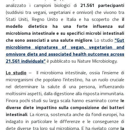
analizzato i campioni biologici di
21.561 partecipanti
(suddivisi tra vegani, vegetariani e onnivori) che vivono tra
Stati Uniti, Regno Unito e Italia e ha scoperto che
il
modello dietetico ha una forte influenza sul
microbioma intestinale
e su specifici microbi intestinali
che sono associati a una salute migliore
. Lo studio
“Gut
microbiome signatures of vegan, vegetarian and
omnivore diets and associated health outcomes across
21,561 individuals”
è pubblicato su Nature Microbiology.
Lo studio
– Il microbioma intestinale, ossia l’insieme di
microrganismi che popolano l’intestino, ha un ruolo cruciale
nel determinare la salute di una persona, influenzando
moltissimi aspetti, dalla digestione alla risposta immunitaria.
Finora pochi studi su larga scala hanno esaminato come
le
diverse diete impattino sulla composizione dei batteri
intestinali
. La ricerca, sostenuta anche da fondi europei, ha
indagato in particolare le differenze e le conseguenze di
diete diverse tra loro sul microbioma. E ha rivelato come
la