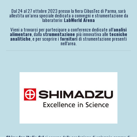
Dal 24 al 27 ottobre 2023 presso la fiera CibusTec di Parma, sarà
allestita un’area speciale dedicata a convegni e strumentazione da
laboratorio:
LabWorld Arena
Vieni a trovarci per partecipare a conferenze dedicate all’
analisi
alimentare
, dalla
strumentazione
più innovativa alle
tecniche
analitiche
, e per scoprire i
fornitori
di strumentazione presenti
nell’area.