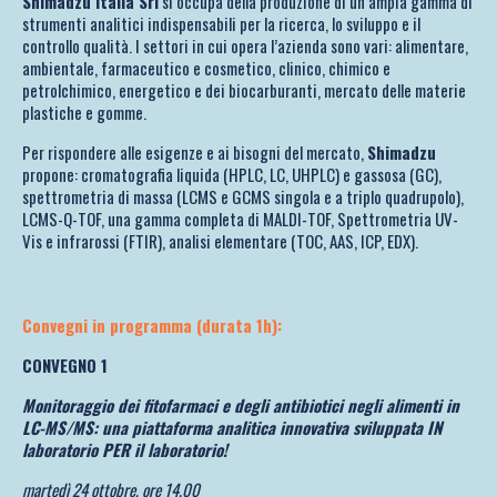
Shimadzu Italia Srl
si occupa della produzione di un’ampia gamma di
strumenti analitici indispensabili per la ricerca, lo sviluppo e il
controllo qualità. I settori in cui opera l’azienda sono vari: alimentare,
ambientale, farmaceutico e cosmetico, clinico, chimico e
petrolchimico, energetico e dei biocarburanti, mercato delle materie
plastiche e gomme.
Per rispondere alle esigenze e ai bisogni del mercato,
Shimadzu
propone: cromatografia liquida (HPLC, LC, UHPLC) e gassosa (GC),
spettrometria di massa (LCMS e GCMS singola e a triplo quadrupolo),
LCMS-Q-TOF, una gamma completa di MALDI-TOF, Spettrometria UV-
Vis e infrarossi (FTIR), analisi elementare (TOC, AAS, ICP, EDX).
Convegni in programma (durata 1h):
CONVEGNO 1
Monitoraggio dei fitofarmaci e degli antibiotici negli alimenti in
LC-MS/MS: una piattaforma analitica innovativa sviluppata IN
laboratorio PER il laboratorio!
martedì 24 ottobre, ore 14.00