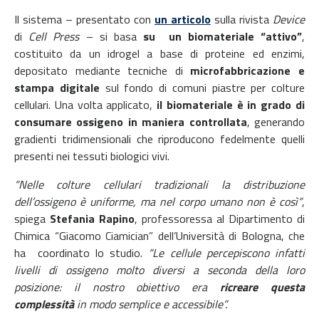
Il sistema – presentato con
un articolo
sulla rivista
Device
di
Cell Press
– si basa
su un biomateriale “attivo”
,
costituito da un idrogel a base di proteine ed enzimi,
depositato mediante tecniche di
microfabbricazione e
stampa digitale
sul fondo di comuni piastre per colture
cellulari. Una volta applicato,
il biomateriale è in grado di
consumare ossigeno in maniera controllata
, generando
gradienti tridimensionali che riproducono fedelmente quelli
presenti nei tessuti biologici vivi.
“Nelle colture cellulari tradizionali la distribuzione
dell’ossigeno è uniforme, ma nel corpo umano non è così”
,
spiega
Stefania Rapino
, professoressa al Dipartimento di
Chimica “Giacomo Ciamician” dell’Università di Bologna, che
ha coordinato lo studio.
“Le cellule percepiscono infatti
livelli di ossigeno molto diversi a seconda della loro
posizione: il nostro obiettivo era
ricreare questa
complessità
in modo semplice e accessibile”.