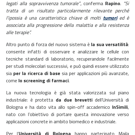
legati alla sopravvivenza tumorale”
, conferma
Rapino
.
“Si
tratta di un risultato particolarmente rilevante perché
l’ipossia è una caratteristica chiave di molti
tumori
ed è
associata alla progressione della malattia e alla resistenza
alle terapie”.
Altro punto di forza del nuovo sistema è
la sua versatilità
:
consente infatti di osservare e analizzare le cellule con
tecniche standard di laboratorio, recuperandole facilmente
per studi molecolari successivi, e può quindi essere utilizzato
sia
per la ricerca di base
sia per applicazioni più avanzate,
come
lo screening di farmaci
.
La nuova tecnologia è già stata valorizzata sul piano
industriale: è protetta
da due brevetti
dell’Università di
Bologna e ha dato vita allo spin-off accademico
InSimili
,
nato con l’obiettivo di portare questa innovazione verso
applicazioni concrete in ambito biomedico e industriale.
Per l’
Università di Bologna
hanno partecipato Maila