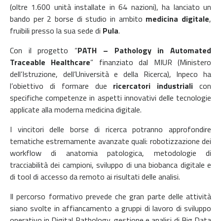
(oltre 1.600 unità installate in 64 nazioni), ha lanciato un
bando per 2 borse di studio in ambito
medicina digitale
,
fruibili presso la sua sede di
Pula
.
Con il progetto “
PATH – Pathology in Automated
Traceable Healthcare
” finanziato dal MIUR (Ministero
dell’Istruzione, dell’Università e della Ricerca), Inpeco ha
l’obiettivo di formare due
ricercatori industriali
con
specifiche competenze in aspetti innovativi delle tecnologie
applicate alla moderna medicina digitale.
I vincitori delle borse di ricerca potranno approfondire
tematiche estremamente avanzate quali: robotizzazione dei
workflow di anatomia patologica, metodologie di
tracciabilità dei campioni, sviluppo di una biobanca digitale e
di tool di accesso da remoto ai risultati delle analisi.
Il percorso formativo prevede che gran parte delle attività
siano svolte in affiancamento a gruppi di lavoro di sviluppo
operativo in Digital Pathology, gestione e analisi di Big Data