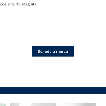
ione antiurto integrata
Scheda azienda