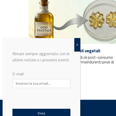
Rimani sempre aggiornato con le
ultime notizie e i prossimi eventi.
Resine termoindurenti da oli vegetali
L’uso di derivati di oli vegetali e di oli post-consumo
consente di ottenere resine termoindurenti prive di
E-mail
stirene e con...
LabWorld