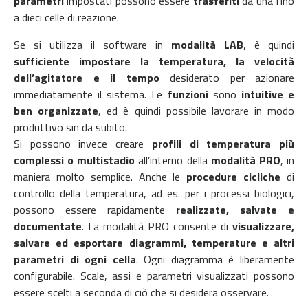
parametri
impostati possono essere
trasferiti
da una fino
a dieci celle di reazione.
Se si utilizza il software in
modalità LAB
, è quindi
sufficiente impostare la temperatura, la velocità
dell’agitatore e il tempo
desiderato per azionare
immediatamente il sistema. Le
funzioni
sono
intuitive e
ben organizzate
, ed è quindi possibile lavorare in modo
produttivo sin da subito.
Si possono invece creare
profili di temperatura più
complessi o multistadio
all’interno della
modalità PRO
, in
maniera molto semplice. Anche le
procedure cicliche
di
controllo della temperatura, ad es. per i processi biologici,
possono essere rapidamente
realizzate, salvate e
documentate
. La modalità PRO consente di
visualizzare,
salvare ed esportare diagrammi, temperature e altri
parametri di ogni cella
. Ogni diagramma è liberamente
configurabile. Scale, assi e parametri visualizzati possono
essere scelti a seconda di ciò che si desidera osservare.