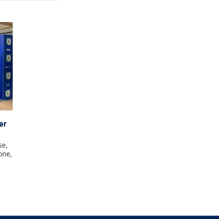
er
se,
one,