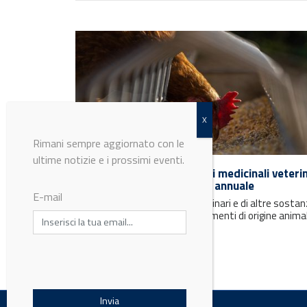
Rimani sempre aggiornato con le
ultime notizie e i prossimi eventi.
Monitoraggio dei residui di medicinali veterin
EFSA presenta la relazione annuale
E-mail
I livelli di residui di farmaci veterinari e di altre sosta
presenti negli animali e negli alimenti di origine animal