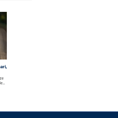
ari,
nze
e...