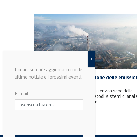
Rimani sempre aggiornato con le
ultime notizie e i prossimi eventi.
Metodologie per la valutazione delle emissio
odorigene
La misura dell’odore e della caratterizzazione delle
E-mail
sostanze odorigene richiede metodi, sistemi di anali
specifici a seconda dei parametri