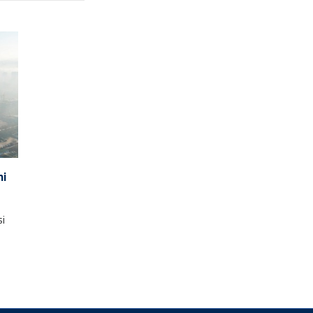
ni
si