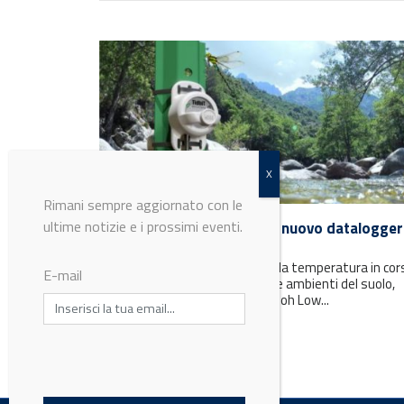
Rimani sempre aggiornato con le
ultime notizie e i prossimi eventi.
EB Instruments presenta il nuovo datalogger
Bluetooth MX2205
L'innovativo datalogger misura la temperatura in cor
E-mail
d'acqua, laghi, habitat costieri, e ambienti del suolo,
utilizzando la tecnologia Bluetooh Low...