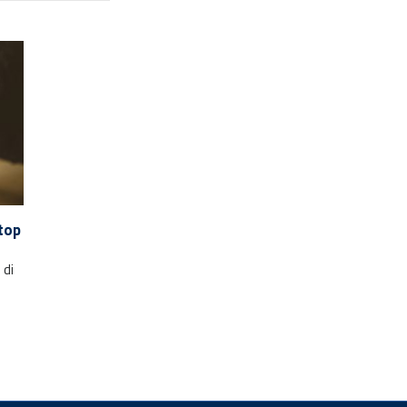
top
 di