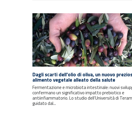
Rimani sempre aggiornato con le
Dagli scarti dell'olio di oliva, un nuovo prezio
alimento vegetale alleato della salute
ultime notizie e i prossimi eventi.
Fermentazione e microbiota intestinale: nuovi svilup
confermano un significativo impatto prebiotico e
E-mail
antiinfiammatorio. Lo studio dell’Università di Teram
guidato dal...