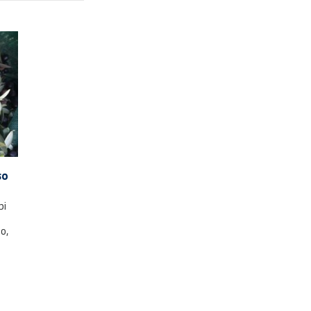
so
pi
o,