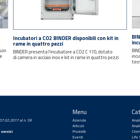
BIN
Incubatori a CO2 BINDER disponibili con kit in
inc
rame in quattro pezzi
nson
BIN
BINDER presenta l'incubatore a CO2 C 170, dotato
ne
incu
di camera in acciaio inox e kit in rame in quattro pezzi
tec
Menu
Cat
a 07.02.2017 al n. 59
Aziende
Anal
Articoli
Anal
 servizi
.
Prodotti
Chim
Eventi
Life