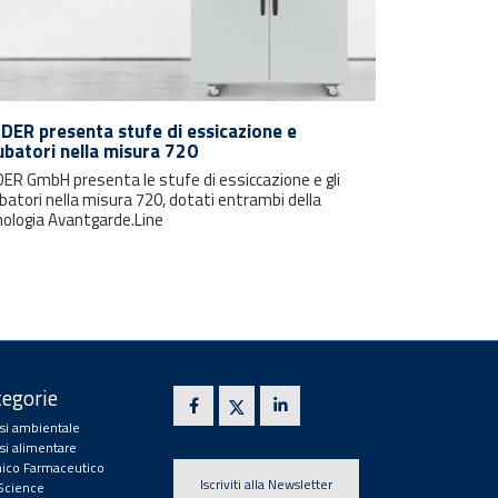
DER presenta stufe di essicazione e
ubatori nella misura 720
DER GmbH presenta le stufe di essiccazione e gli
batori nella misura 720, dotati entrambi della
nologia Avantgarde.Line
egorie
isi ambientale
isi alimentare
ico Farmaceutico
Iscriviti alla Newsletter
 Science