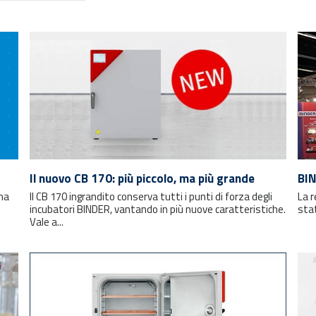
Il nuovo CB 170: più piccolo, ma più grande
BIN
una
Il CB 170 ingrandito conserva tutti i punti di forza degli
La r
incubatori BINDER, vantando in più nuove caratteristiche.
stat
Vale a...