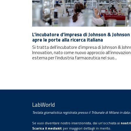
L’incubatore d’impresa di Johnson & Johnson
apre le porte alla ricerca italiana
Si tratta dell’incubatore d’impresa di Johnson & Joh
Innovation, nato come nuovo approccio all’innovazio
esterna per l’industria farmaceutica nel suo...
LabWorld
Rimani sempre aggiornato con le
Testata giornalistica registrata presso il Tribunale di Milano in dat
ultime notizie e i prossimi eventi.
Se vuoi diventare nostro inserzionista, dai un’occhiata ai
nostri
Scarica il mediakit
per maggiori dettagli in merito.