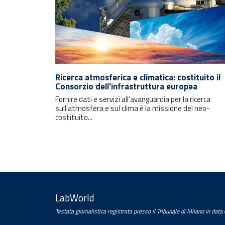
Rimani sempre aggiornato con le
ultime notizie e i prossimi eventi.
Ricerca atmosferica e climatica: costituito il
Consorzio dell'infrastruttura europea
Fornire dati e servizi all'avanguardia per la ricerca
E-mail
sull’atmosfera e sul clima è la missione del neo-
costituito...
LabWorld
Testata giornalistica registrata presso il Tribunale di Milano in dat
Trattamento dei dati personali