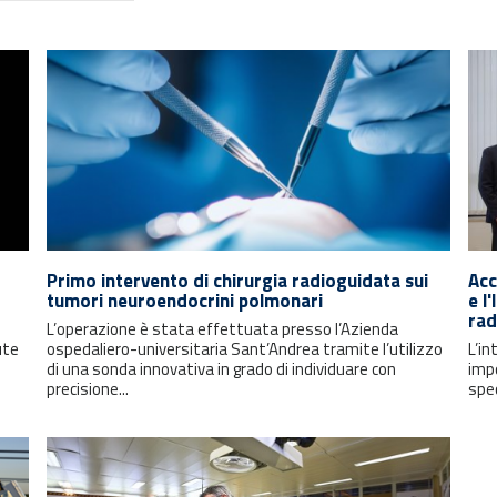
Primo intervento di chirurgia radioguidata sui
Acc
tumori neuroendocrini polmonari
e l
rad
L’operazione è stata effettuata presso l’Azienda
ute
ospedaliero-universitaria Sant’Andrea tramite l’utilizzo
L’in
di una sonda innovativa in grado di individuare con
impo
precisione...
spec