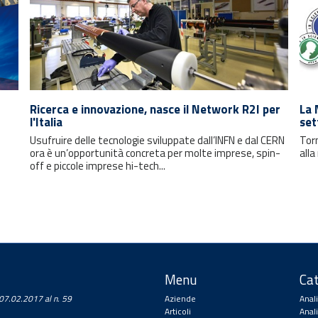
Ricerca e innovazione, nasce il Network R2I per
La 
l'Italia
set
Usufruire delle tecnologie sviluppate dall’INFN e dal CERN
Torn
ora è un’opportunità concreta per molte imprese, spin-
alla
off e piccole imprese hi-tech...
Menu
Cat
a 07.02.2017 al n. 59
Aziende
Anal
Articoli
Anal