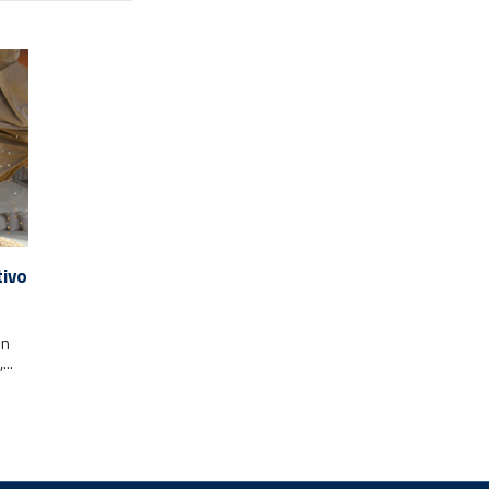
tivo
un
..