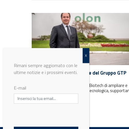
Rimani sempre aggiornato con le
ultime notizie e i prossimi eventi.
Olon annuncia l'acquisizione del Gruppo GTP
Bioways
L'integrazione consente a Olon Biotech di ampliare e
E-mail
diversificare la propria offerta tecnologica, supporta
ogni fase del ciclo di vita,...