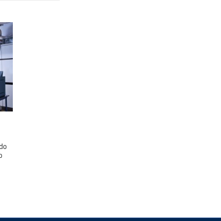
ndo
o