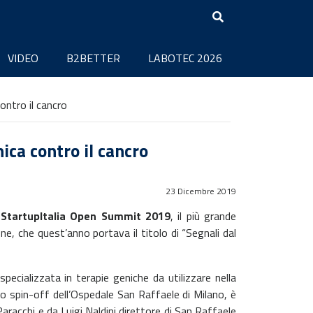
VIDEO
B2BETTER
LABOTEC 2026
ontro il cancro
ica contro il cancro
23 Dicembre 2019
o
StartupItalia Open Summit 2019
, il più grande
one, che quest’anno portava il titolo di “Segnali dal
pecializzata in terapie geniche da utilizzare nella
 spin-off dell’Ospedale San Raffaele di Milano, è
Paracchi e da Luigi Naldini direttore di San Raffaele