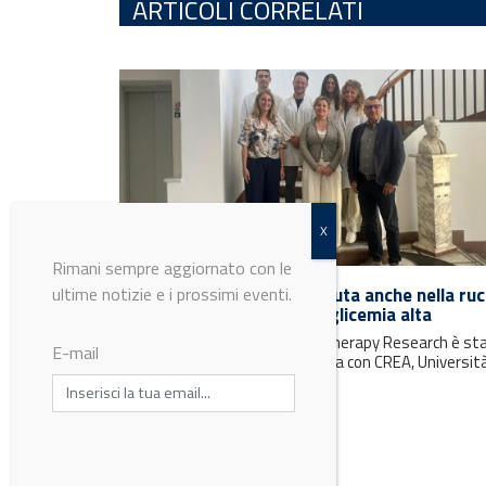
ARTICOLI CORRELATI
Rimani sempre aggiornato con le
ultime notizie e i prossimi eventi.
Dalla glucoerucina, contenuta anche nella ruc
un aiuto contro obesità e glicemia alta
La ricerca pubblicata su Phytotherapy Research è st
E-mail
coordinata dall’Università di Pisa con CREA, Università
Firenze e Federico II...