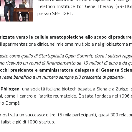
Telethon Institute for Gene Therapy (SR-TIG
presso SR-TIGET.
rizzata verso le cellule ematopoietiche allo scopo di produrr
 di sperimentazione clinica nel mieloma multiplo e nel glioblastoma 
ntesto come quello di StartupItalia Open Summit, dove i settori rapp
amo ricevuto un round di finanziamento da 15 milioni di euro e da q
racchi presidente e amministratore delegato di Genenta Scie
un reale beneficio a un numero sempre più crescente di pazienti
».
e
Philogen
, una società italiana biotech basata a Siena e a Zurigo, 
si, come il cancro e l’artrite reumatoide. È stata fondata nel 1996 d
rgio Dompé.
ostrata un successo: oltre 15 mila partecipanti, quasi 300 relatori
italist e più di 1000 startup.