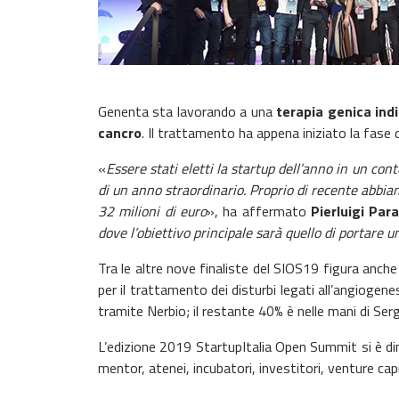
Genenta sta lavorando a una
terapia genica indi
cancro
. Il trattamento ha appena iniziato la fase
«
Essere stati eletti la startup dell’anno in un co
di un anno straordinario. Proprio di recente abbi
32 milioni di euro
», ha affermato
Pierluigi Pa
dove l’obiettivo principale sarà quello di portare 
Tra le altre nove finaliste del SIOS19 figura anch
per il trattamento dei disturbi legati all’angiogene
tramite Nerbio; il restante 40% è nelle mani di Se
L’edizione 2019 StartupItalia Open Summit si è dim
mentor, atenei, incubatori, investitori, venture cap