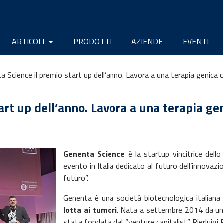
ARTICOLI
PRODOTTI
AZIENDE
EVENTI
 Science il premio start up dell’anno. Lavora a una terapia genica c
rt up dell’anno. Lavora a una terapia gen
Genenta Science
è la startup vincitrice dell
evento in Italia dedicato al futuro dell’innovazi
futuro”.
Genenta è una società biotecnologica italiana s
lotta ai tumori
. Nata a settembre 2014 da uno
stata fondata dal “venture capitalist” Pierluigi 