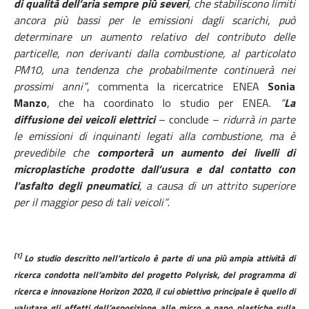
di qualità dell’aria sempre più severi
, che stabiliscono limiti
ancora più bassi per le emissioni dagli scarichi, può
determinare un aumento relativo del contributo delle
particelle, non derivanti dalla combustione, al particolato
PM10, una tendenza che probabilmente continuerà nei
prossimi anni”
, commenta la ricercatrice ENEA
Sonia
Manzo
, che ha coordinato lo studio per ENEA.
“
La
diffusione dei veicoli elettrici
– conclude –
ridurrà in parte
le emissioni di inquinanti legati alla combustione, ma è
prevedibile che
comporterà un aumento dei livelli di
microplastiche prodotte dall’usura e dal contatto con
l’asfalto degli pneumatici
, a causa di un attrito superiore
per il maggior peso di tali veicoli”
.
[1]
Lo studio descritto nell’articolo è parte di una più ampia attività di
ricerca condotta nell’ambito del progetto Polyrisk, del programma di
ricerca e innovazione Horizon 2020, il cui obiettivo principale è quello di
valutare gli effetti dell’esposizione alle micro e nano plastiche sulla