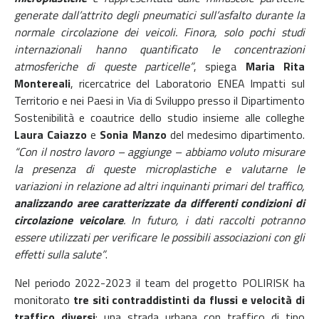
generate dall’attrito degli pneumatici sull’asfalto durante la
normale circolazione dei veicoli. Finora, solo pochi studi
internazionali hanno quantificato le concentrazioni
atmosferiche di queste particelle”
, spiega
Maria Rita
Montereali
, ricercatrice del Laboratorio ENEA Impatti sul
Territorio e nei Paesi in Via di Sviluppo presso il Dipartimento
Sostenibilità e coautrice dello studio insieme alle colleghe
Laura Caiazzo
e
Sonia Manzo
del medesimo dipartimento.
“Con il nostro lavoro – aggiunge – abbiamo voluto misurare
la presenza di queste microplastiche e valutarne le
variazioni in relazione ad altri inquinanti primari del traffico,
analizzando aree caratterizzate da differenti condizioni di
circolazione veicolare
. In futuro, i dati raccolti potranno
essere utilizzati per verificare le possibili associazioni con gli
effetti sulla salute”
.
Nel periodo 2022-2023 il team del progetto POLIRISK ha
monitorato
tre siti contraddistinti da flussi e velocità di
traffico diversi
: una strada urbana con traffico di tipo