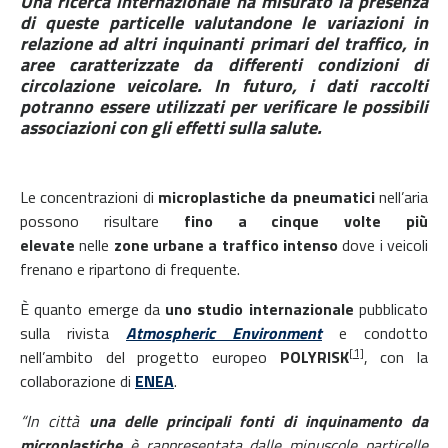
Una ricerca internazionale ha misurato la presenza
di queste particelle valutandone le variazioni in
relazione ad altri inquinanti primari del traffico, in
aree caratterizzate da differenti condizioni di
circolazione veicolare. In futuro, i dati raccolti
potranno essere utilizzati per verificare le possibili
associazioni con gli effetti sulla salute.
Le concentrazioni di
microplastiche da pneumatici
nell’aria
possono risultare
fino a cinque volte più
elevate
nelle
zone urbane a traffico intenso
dove i veicoli
frenano e ripartono di frequente.
È quanto emerge da
uno studio internazionale
pubblicato
sulla rivista
Atmospheric Environment
e condotto
[1]
nell’ambito del progetto europeo
POLYRISK
, con la
collaborazione di
ENEA
.
“In città
una delle principali fonti di inquinamento da
microplastiche
è rappresentata dalle minuscole particelle