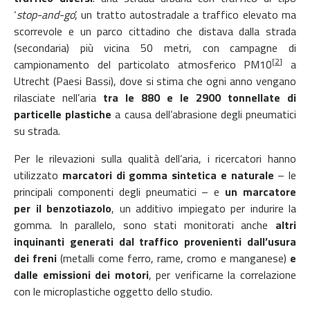
‘
stop-and-go
’, un tratto autostradale a traffico elevato ma
scorrevole e un parco cittadino che distava dalla strada
(secondaria) più vicina 50 metri, con campagne di
[
2]
campionamento del particolato atmosferico PM10
a
Utrecht (Paesi Bassi), dove si stima che ogni anno vengano
rilasciate nell’aria
tra le 880 e le 2900 tonnellate di
particelle plastiche
a causa dell’abrasione degli pneumatici
su strada.
Per le rilevazioni sulla qualità dell’aria, i ricercatori hanno
utilizzato
marcatori di gomma sintetica e naturale
– le
principali componenti degli pneumatici – e
un marcatore
per il benzotiazolo
, un additivo impiegato per indurire la
gomma. In parallelo, sono stati monitorati anche
altri
inquinanti generati dal traffico provenienti dall’usura
dei freni
(metalli come ferro, rame, cromo e manganese)
e
dalle emissioni dei motori
, per verificarne la correlazione
con le microplastiche oggetto dello studio.