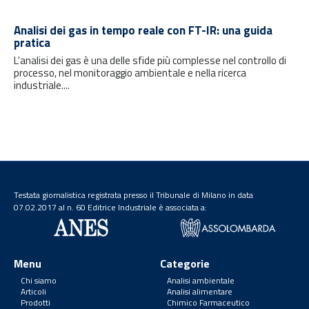
Analisi dei gas in tempo reale con FT-IR: una guida
pratica
L'analisi dei gas è una delle sfide più complesse nel controllo di
processo, nel monitoraggio ambientale e nella ricerca
industriale....
Testata giornalistica registrata presso il Tribunale di Milano in data
07.02.2017 al n. 60 Editrice Industriale è associata a:
Menu
Categorie
Chi siamo
Analisi ambientale
Articoli
Analisi alimentare
Prodotti
Chimico Farmaceutico