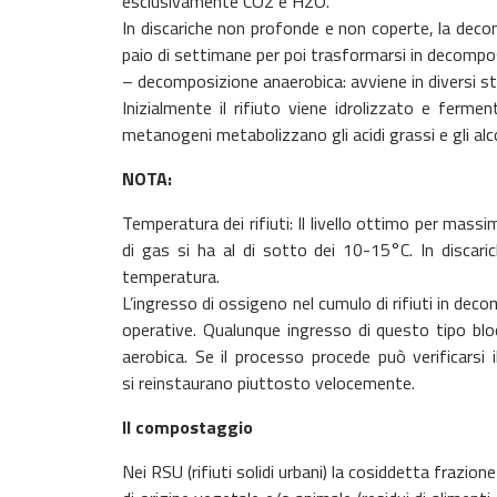
esclusivamente CO2 e H2O.
In discariche non profonde e non coperte, la decomp
paio di settimane per poi trasformarsi in decompo
– decomposizione anaerobica: avviene in diversi sta
Inizialmente il rifiuto viene idrolizzato e fe
metanogeni metabolizzano gli acidi grassi e gli al
NOTA:
Temperatura dei rifiuti: Il livello ottimo per mass
di gas si ha al di sotto dei 10-15°C. In discar
temperatura.
L’ingresso di ossigeno nel cumulo di rifiuti in de
operative. Qualunque ingresso di questo tipo blo
aerobica. Se il processo procede può verificarsi i
si reinstaurano piuttosto velocemente.
Il compostaggio
Nei RSU (rifiuti solidi urbani) la cosiddetta frazi