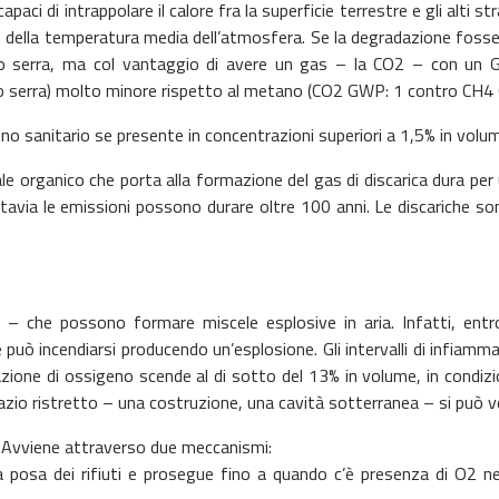
paci di intrappolare il calore fra la superficie terrestre e gli alti 
o della temperatura media dell’atmosfera. Se la degradazione fos
o serra, ma col vantaggio di avere un gas – la CO2 – con un G
to serra) molto minore rispetto al metano (CO2 GWP: 1 contro CH4
o sanitario se presente in concentrazioni superiori a 1,5% in volu
e organico che porta alla formazione del gas di discarica dura per 
avia le emissioni possono durare oltre 100 anni. Le discariche son
– che possono formare miscele esplosive in aria. Infatti, entro 
te può incendiarsi producendo un’esplosione. Gli intervalli di infia
ne di ossigeno scende al di sotto del 13% in volume, in condizio
io ristretto – una costruzione, una cavità sotterranea – si può ve
Avviene attraverso due meccanismi:
 posa dei rifiuti e prosegue fino a quando c’è presenza di O2 n