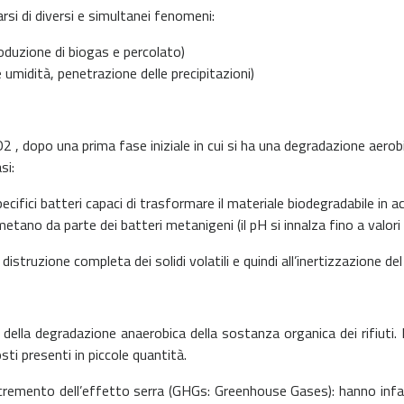
arsi di diversi e simultanei fenomeni:
duzione di biogas e percolato)
 umidità, penetrazione delle precipitazioni)
i O2 , dopo una prima fase iniziale in cui si ha una degradazione aer
si:
ifici batteri capaci di trasformare il materiale biodegradabile in acidi 
 metano da parte dei batteri metanigeni (il pH si innalza fino a valori 
struzione completa dei solidi volatili e quindi all’inertizzazione del
e della degradazione anaerobica della sostanza organica dei rifiu
ti presenti in piccole quantità.
’incremento dell’effetto serra (GHGs: Greenhouse Gases): hanno infa