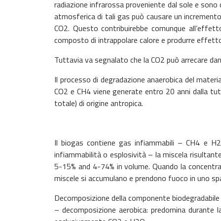
radiazione infrarossa proveniente dal sole e sono ca
atmosferica di tali gas può causare un increment
CO2. Questo contribuirebbe comunque all’effett
composto di intrappolare calore e produrre effet
Tuttavia va segnalato che la CO2 può arrecare dann
Il processo di degradazione anaerobica del material
CO2 e CH4 viene generate entro 20 anni dalla tutt
totale) di origine antropica.
Il biogas contiene gas infiammabili – CH4 e H2 
infiammabilità o esplosività – la miscela risultan
5-15% and 4-74% in volume. Quando la concentrazio
miscele si accumulano e prendono fuoco in uno spaz
Decomposizione della componente biodegradabile 
– decomposizione aerobica: predomina durante la