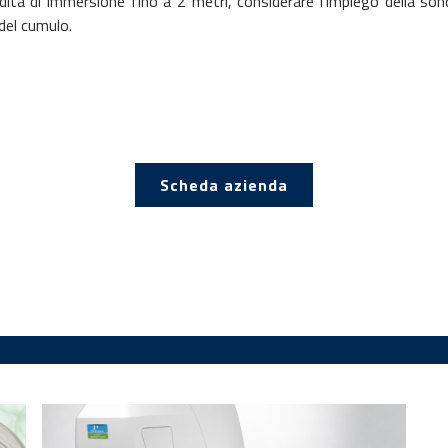
tà di immersione fino a 2 metri, considerare l’impiego della sond
 del cumulo.
Scheda azienda