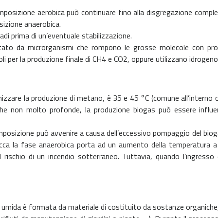
osizione aerobica può continuare fino alla disgregazione completa d
sizione anaerobica.
di prima di un’eventuale stabilizzazione.
rmentato da microrganismi che rompono le grosse molecole con pr
coli per la produzione finale di CH4 e CO2, oppure utilizzano idrog
imizzare la produzione di metano, è 35 e 45 °C (comune all’interno c
iche non molto profonde, la produzione biogas può essere influen
composizione può avvenire a causa dell’eccessivo pompaggio del bioga
cca la fase anaerobica porta ad un aumento della temperatura a 
l rischio di un incendio sotterraneo. Tuttavia, quando l’ingresso 
one umida è formata da materiale di costituito da sostanze organiche