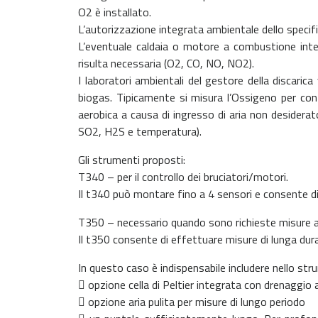
O2 è installato.
L’autorizzazione integrata ambientale dello specifi
L’eventuale caldaia o motore a combustione inter
risulta necessaria (O2, CO, NO, NO2).
I laboratori ambientali del gestore della discaric
biogas. Tipicamente si misura l’Ossigeno per co
aerobica a causa di ingresso di aria non desiderat
SO2, H2S e temperatura).
Gli strumenti proposti:
T340 – per il controllo dei bruciatori/motori.
Il t340 può montare fino a 4 sensori e consente d
T350 – necessario quando sono richieste misure a
Il t350 consente di effettuare misure di lunga dur
In questo caso è indispensabile includere nello str
 opzione cella di Peltier integrata con drenaggio
 opzione aria pulita per misure di lungo periodo