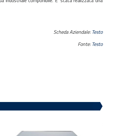
a industriale componibile. E’ stata realizzata una
Scheda Aziendale:
Testo
Fonte:
Testo