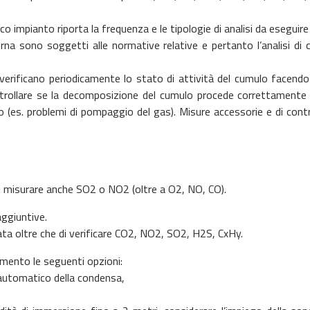
co impianto riporta la frequenza e le tipologie di analisi da eseguir
na sono soggetti alle normative relative e pertanto l’analisi d
a verificano periodicamente lo stato di attività del cumulo facendo 
ntrollare se la decomposizione del cumulo procede correttament
o (es. problemi di pompaggio del gas). Misure accessorie e di cont
i misurare anche SO2 o NO2 (oltre a O2, NO, CO).
ggiuntive.
ata oltre che di verificare CO2, NO2, SO2, H2S, CxHy.
umento le seguenti opzioni:
 automatico della condensa,