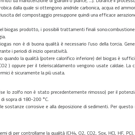
i, rifiuti da manutenzione di giardini o piante, …). Durante il proce
robica dalla quale si ottengono anidride carbonica, acqua ed ammo
 riuscita del compostaggio presuppone quindi una efficace aerazio
el biogas prodotto, i possibili trattamenti finali sono:combustion
ia.
biogas non è di buona qualità è necessario l’uso della torcia. Gen
nte i periodi di inizio operatività.
 quando la qualità (potere calorifico inferiore) del biogas è suffi
 CO2 ) oppure per il teleriscaldamento vengono usate caldaie. La 
rmici è sicuramente la più usata.
se lo zolfo non è stato precedentemente rimosso) per il potenzial
di sopra di 180-200 °C.
lle sostanze corrosive e alla deposizione di sedimenti. Per questo 
mi di per controllarne la qualità (CH4, O2, CO2, Sox, HCl, HF, PCI,