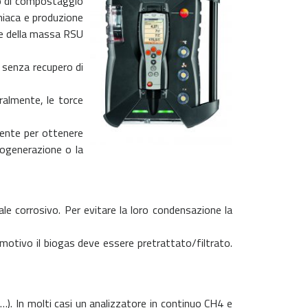
sso di compostaggio
niaca e produzione
ne della massa RSU
e senza recupero di
eralmente, le torce
ciente per ottenere
cogenerazione o la
e corrosivo. Per evitare la loro condensazione la
motivo il biogas deve essere pretrattato/filtrato.
 …). In molti casi un analizzatore in continuo CH4 e