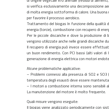
di origine vegetale e/o animale (residui di aliment
si verifica esclusivamente una decomposizione ae
di molta energia sottoforma di calore. Una buona
per favorire il processo aerobico.
Trattamento del biogas In funzione della qualità d
energia (torcie), combustione con recupero di energ
Per le piccole discariche e dove la produzione di 
vengono utilizzate anche nelle grandi discariche dura
Il recupero di energia può invece essere effettuato
un buon rendimento. Con PCI bassi (alti valori di
generazione di energia elettrica con motori endote
Alcune problematiche applicative:
– Problemi connessi alla presenza di SO2 e SO3 (
temperatura degli esausti deve essere mantenuta 
– I motori a combustione interna sono sensibili a
La manutenzione del motore è molto frequente.
Quali misure vengono eseguite:
Il biogas viene analizzato periodicamente con siste