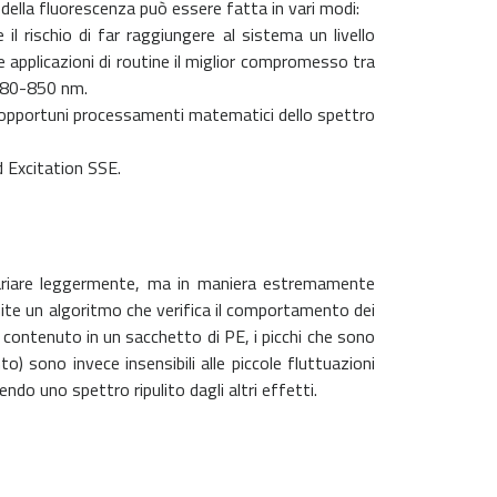
della fluorescenza può essere fatta in vari modi:
l rischio di far raggiungere al sistema un livello
e applicazioni di routine il miglior compromesso tra
 780-850 nm.
te opportuni processamenti matematici dello spettro
d Excitation SSE.
 variare leggermente, ma in maniera estremamente
ite un algoritmo che verifica il comportamento dei
o contenuto in un sacchetto di PE, i picchi che sono
o) sono invece insensibili alle piccole fluttuazioni
do uno spettro ripulito dagli altri effetti.