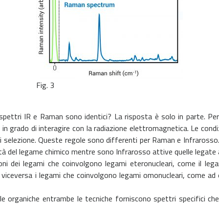
Fig. 3
tri IR e Raman sono identici? La risposta è solo in parte. Per 
 in grado di interagire con la radiazione elettromagnetica. Le cond
 selezione. Queste regole sono differenti per Raman e Infrarosso. 
lità del legame chimico mentre sono Infrarosso attive quelle legate 
 dei legami che coinvolgono legami eteronucleari, come il leg
iceversa i legami che coinvolgono legami omonucleari, come ad 
e organiche entrambe le tecniche forniscono spettri specifici ch