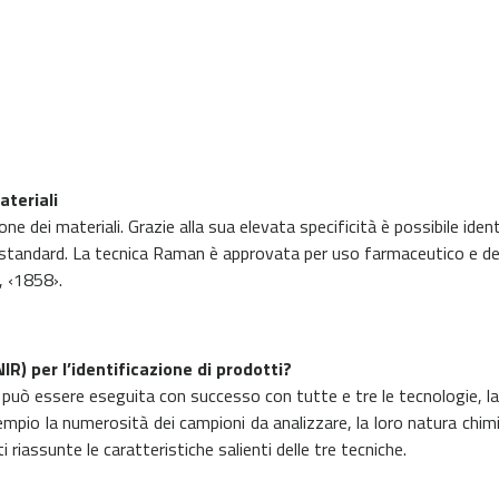
ateriali
zione dei materiali. Grazie alla sua elevata specificità è possibile 
standard. La tecnica Raman è approvata per uso farmaceutico e desc
, ‹1858›.
IR) per l’identificazione di prodotti?
ime può essere eseguita con successo con tutte e tre le tecnologie, l
mpio la numerosità dei campioni da analizzare, la loro natura chimic
 riassunte le caratteristiche salienti delle tre tecniche.