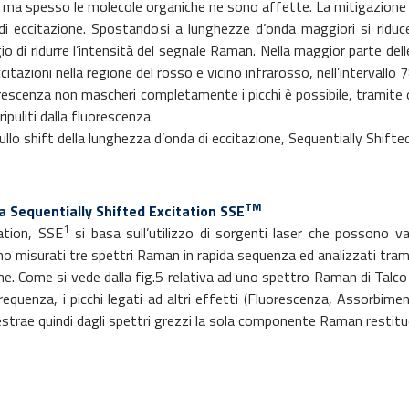
, ma spesso le molecole organiche ne sono affette. La mitigazione 
 eccitazione. Spostandosi a lunghezze d’onda maggiori si riduce i
 di ridurre l’intensità del segnale Raman. Nella maggior parte dell
tazioni nella regione del rosso e vicino infrarosso, nell’intervallo
luorescenza non mascheri completamente i picchi è possibile, trami
ripuliti dalla fluorescenza.
ullo shift della lunghezza d’onda di eccitazione, Sequentially Shifte
TM
a Sequentially Shifted Excitation SSE
1
ation, SSE
si basa sull’utilizzo di sorgenti laser che possono
no misurati tre spettri Raman in rapida sequenza ed analizzati tram
ione. Come si vede dalla fig.5 relativa ad uno spettro Raman di Talc
quenza, i picchi legati ad altri effetti (Fluorescenza, Assorbiment
estrae quindi dagli spettri grezzi la sola componente Raman restituen