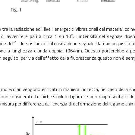
Fig. 1
ne tra la radiazione ed i livelli energetici vibrazionali dei materiali 
8
 di avvenire è pari a circa 1 su 10
. L’intensità del segnale dipe
-4
ne di l
. In sostanza l’intensità di un segnale Raman acquisito 
one a lunghezza d’onda doppia: 1064nm. Questo porterebbe a pens
 seguito, per via dell’effetto della fluorescenza questo non è semp
i molecolari vengono eccitati in maniera indiretta, nel caso della s
o considerate tecniche simili. In figura 2 sono rappresentati i due
isura per differenza dell’energia di deformazione del legame chim