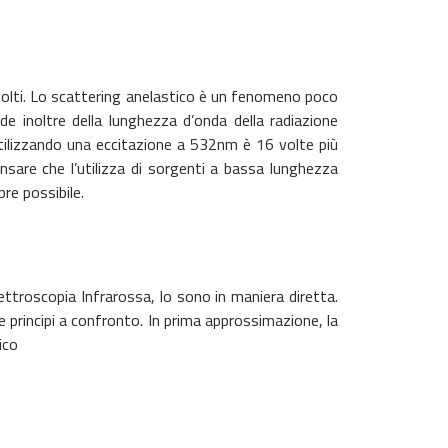
coinvolti. Lo scattering anelastico è un fenomeno poco
nde inoltre della lunghezza d’onda della radiazione
utilizzando una eccitazione a 532nm è 16 volte più
are che l’utilizza di sorgenti a bassa lunghezza
re possibile.
pettroscopia Infrarossa, lo sono in maniera diretta.
 principi a confronto. In prima approssimazione, la
ico