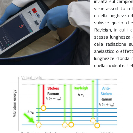
inviata sul campio
viene assorbito in 
e della lunghezza d
subisce quello ch
Rayleigh, in cui i
stessa lunghezza d
della radiazione 
anelastico o effet
lunghezze d’onda m
quella incidente. L’