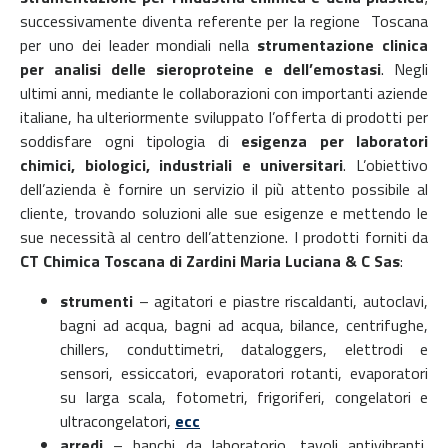
successivamente diventa referente per la regione Toscana
per uno dei leader mondiali nella
strumentazione clinica
per analisi delle sieroproteine e dell’emostasi
. Negli
ultimi anni, mediante le collaborazioni con importanti aziende
italiane, ha ulteriormente sviluppato l’offerta di prodotti per
soddisfare ogni tipologia di
esigenza per laboratori
chimici, biologici, industriali e universitari
. L’obiettivo
dell’azienda è fornire un servizio il più attento possibile al
cliente, trovando soluzioni alle sue esigenze e mettendo le
sue necessità al centro dell’attenzione. I prodotti forniti da
CT Chimica Toscana di Zardini Maria Luciana & C Sas
:
strumenti
– agitatori e piastre riscaldanti, autoclavi,
bagni ad acqua, bagni ad acqua, bilance, centrifughe,
chillers, conduttimetri, dataloggers, elettrodi e
sensori, essiccatori, evaporatori rotanti, evaporatori
su larga scala, fotometri, frigoriferi, congelatori e
ultracongelatori,
ecc
arredi
– banchi da laboratorio, tavoli antivibranti,