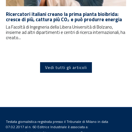
Ricercatori italiani creano la prima pianta bioibrida:
cresce di più, cattura più CO₂ e può produrre energia
La Facoltà di Ingegneria della Libera Università di Bolzano,
insieme ad altri dipartimenti e centri di ricerca internazionali, ha
creato...
Vedi tutti gli articoli
Testata giornalistica registrata presso il Tribunale di Milano in data
07.02.2017 al n. 60 Editrice Industriale è associata a: