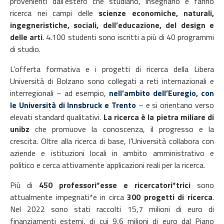
provenienti dall’estero che studiano, insegnano e fanno
ricerca nei campi delle
scienze economiche, naturali,
ingegneristiche, sociali, dell’educazione, del design e
delle arti
. 4.100 studenti sono iscritti a più di 40 programmi
di studio.
L’offerta formativa e i progetti di ricerca della Libera
Università di Bolzano sono collegati a reti internazionali e
interregionali – ad esempio,
nell’ambito dell’Euregio, con
le Università di Innsbruck e Trento
– e si orientano verso
elevati standard qualitativi.
La ricerca è la pietra miliare di
unibz
che promuove la conoscenza, il progresso e la
crescita. Oltre alla ricerca di base, l’Università collabora con
aziende e istituzioni locali in ambito amministrativo e
politico e cerca attivamente applicazioni reali per la ricerca.
Più di
450 professori*esse e ricercatori*trici
sono
attualmente impegnati*e in circa
300 progetti di ricerca
.
Nel 2022 sono stati raccolti 15,7 milioni di euro di
finanziamenti esterni, di cui 9,6 milioni di euro dal Piano