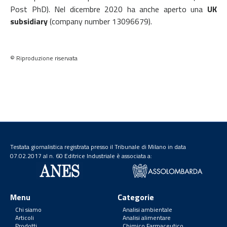
Post PhD). Nel dicembre 2020 ha anche aperto una
UK
subsidiary
(company number 13096679).
© Riproduzione riservata
Testata giornalistica registrata presso il Tribunale di Milano in data
07.02.2017 al n. 60 Editrice Industriale è associata a:
Menu
Categorie
Chi siamo
Analisi ambientale
Articoli
Analisi alimentare
Prodotti
Chimico Farmaceutico