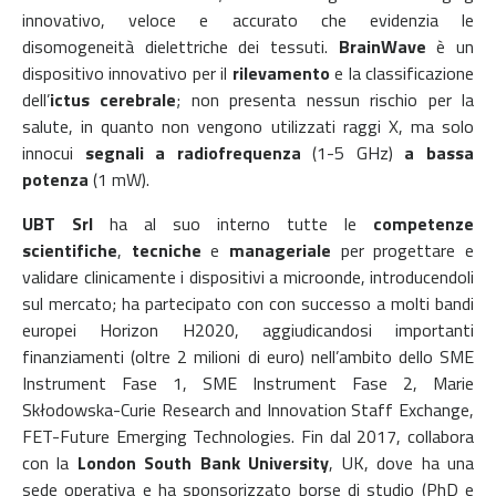
innovativo, veloce e accurato che evidenzia le
disomogeneità dielettriche dei tessuti.
BrainWave
è un
dispositivo innovativo per il
rilevamento
e la classificazione
dell’
ictus cerebrale
; non presenta nessun rischio per la
salute, in quanto non vengono utilizzati raggi X, ma solo
innocui
segnali a radiofrequenza
(1-5 GHz)
a bassa
potenza
(1 mW).
UBT Srl
ha al suo interno tutte le
competenze
scientifiche
,
tecniche
e
manageriale
per progettare e
validare clinicamente i dispositivi a microonde, introducendoli
sul mercato; ha partecipato con con successo a molti bandi
europei Horizon H2020, aggiudicandosi importanti
finanziamenti (oltre 2 milioni di euro) nell’ambito dello SME
Instrument Fase 1, SME Instrument Fase 2, Marie
Skłodowska-Curie Research and Innovation Staff Exchange,
FET-Future Emerging Technologies. Fin dal 2017, collabora
con la
London South Bank University
, UK, dove ha una
sede operativa e ha sponsorizzato borse di studio (PhD e