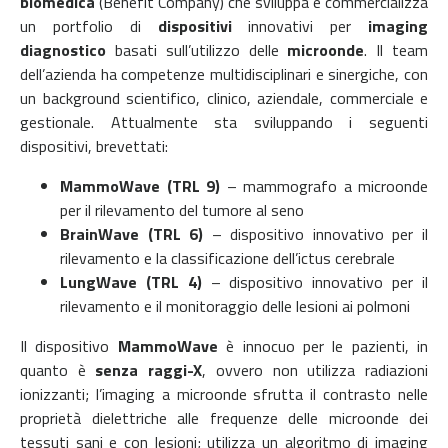
biomedica
(Benefit Company) che sviluppa e commercializza
un portfolio di
dispositivi
innovativi per
imaging
diagnostico
basati sull’utilizzo delle
microonde
. Il team
dell’azienda ha competenze multidisciplinari e sinergiche, con
un background scientifico, clinico, aziendale, commerciale e
gestionale. Attualmente sta sviluppando i seguenti
dispositivi, brevettati:
MammoWave (TRL 9)
– mammografo a microonde
per il rilevamento del tumore al seno
BrainWave (TRL 6)
– dispositivo innovativo per il
rilevamento e la classificazione dell’ictus cerebrale
LungWave (TRL 4)
– dispositivo innovativo per il
rilevamento e il monitoraggio delle lesioni ai polmoni
Il dispositivo
MammoWave
è innocuo per le pazienti, in
quanto è
senza raggi-X
, ovvero non utilizza radiazioni
ionizzanti; l’imaging a microonde sfrutta il contrasto nelle
proprietà dielettriche alle frequenze delle microonde dei
tessuti sani e con lesioni; utilizza un algoritmo di imaging