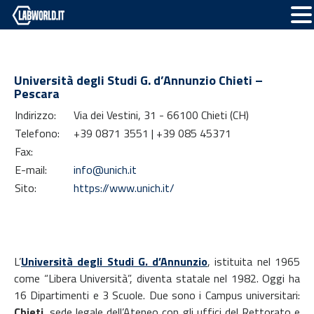
Università degli Studi G. d’Annunzio Chieti –
Pescara
Indirizzo:
Via dei Vestini, 31 - 66100 Chieti (CH)
Telefono:
+39 0871 3551 | +39 085 45371
Fax:
E-mail:
info@unich.it
Sito:
https://www.unich.it/
L’
Università degli Studi G. d’Annunzio
, istituita nel 1965
come “Libera Università”, diventa statale nel 1982. Oggi ha
16 Dipartimenti e 3 Scuole. Due sono i Campus universitari:
Chieti
, sede legale dell’Ateneo con gli uffici del Rettorato e