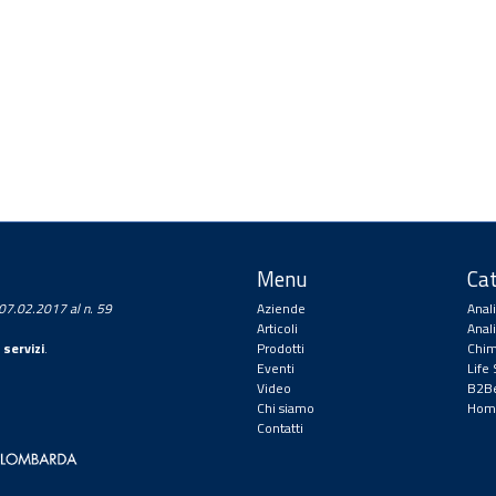
Menu
Cat
a 07.02.2017 al n. 59
Aziende
Anal
Articoli
Anal
 servizi
.
Prodotti
Chim
Eventi
Life
Video
B2Be
Chi siamo
Hom
Contatti