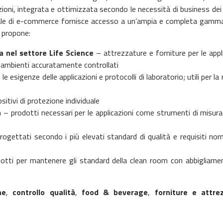
uzioni, integrata e ottimizzata secondo le necessità di business dei
ale di e-commerce fornisce accesso a un’ampia e completa gamma di
propone:
ca nel settore Life Science
– attrezzature e forniture per le appli
 ambienti accuratamente controllati
e esigenze delle applicazioni e protocolli di laboratorio; utili per la
sitivi di protezione individuale
a
– prodotti necessari per le applicazioni come strumenti di misura
ogettati secondo i più elevati standard di qualità e requisiti norma
tti per mantenere gli standard della clean room con abbigliame
ne
,
controllo qualità
,
food & beverage
,
forniture e attre