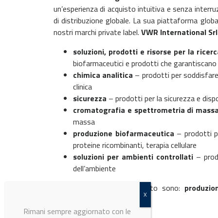
un’esperienza di acquisto intuitiva e senza interr
di distribuzione globale. La sua piattaforma glob
nostri marchi private label.
VWR International Srl
soluzioni, prodotti e risorse per la ricer
biofarmaceutici e prodotti che garantiscano
chimica analitica
– prodotti per soddisfare l
clinica
sicurezza
– prodotti per la sicurezza e dispo
cromatografia e spettrometria di mass
massa
produzione biofarmaceutica
– prodotti pr
proteine ricombinanti, terapia cellulare
soluzioni per ambienti controllati
– prodo
dell’ambiente
Le
applicazioni
di rifermento sono:
produzio
microscopia
.
Rimani sempre aggiornato con le