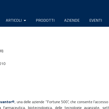
ARTICOLI
PRODOTTI
AZIENDE
EVENTI
MI)
010
vantor®
, una delle aziende “Fortune 500”, che consente l’access
ia farmaceutica, biotecnologica, delle tecnologie avanzate, set