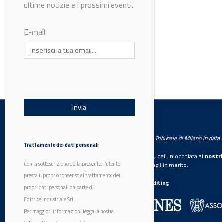
ultime notizie e i prossimi eventi.
E-mail
© Riproduzione riservata
LabWorld
Testata giornalistica registrata presso il Tribunale di Milano in dat
Trattamento dei dati personali
Se vuoi diventare nostro inserzionista, dai un’occhiata ai
nostri
Con la sottoscrizione della presente, l’utente
Scarica il mediakit
per maggiori dettagli in merito.
presta il proprio consenso al trattamento dei
La nostra certificazione
CSST WebAuditing
propri dati personali da parte di
Editrice Industriale Srl.
Editrice Industriale è associata a:
Per maggiori informazioni legga la nostra