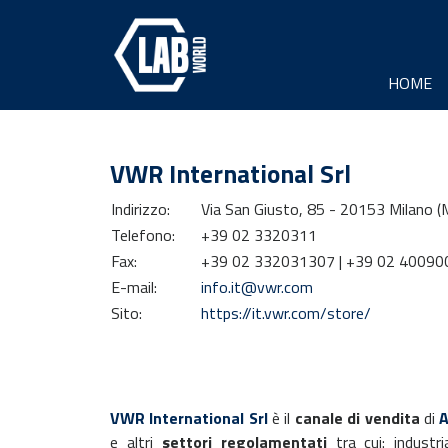
HOME
VWR International Srl
Indirizzo:
Via San Giusto, 85 - 20153 Milano (
Telefono:
+39 02 3320311
Fax:
+39 02 332031307 | +39 02 40090
E-mail:
info.it@vwr.com
Sito:
https://it.vwr.com/store/
VWR International Srl
è il
canale di vendita
di
A
e altri
settori regolamentati
tra cui: industr