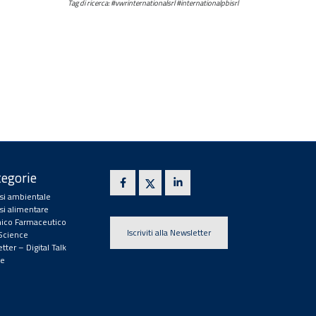
Tag di ricerca: #vwrinternationalsrl #internationalpbisrl
egorie
isi ambientale
isi alimentare
ico Farmaceutico
Iscriviti alla Newsletter
 Science
tter – Digital Talk
e