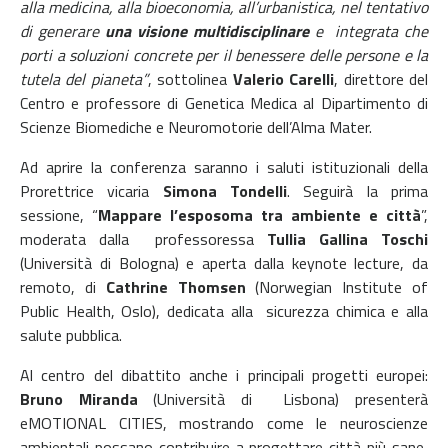
alla medicina, alla bioeconomia, all’urbanistica, nel tentativo
di generare
una visione multidisciplinare
e integrata che
porti a soluzioni concrete per il benessere delle persone e la
tutela del pianeta”
, sottolinea
Valerio Carelli
, direttore del
Centro e professore di Genetica Medica al Dipartimento di
Scienze Biomediche e Neuromotorie dell’Alma Mater.
Ad aprire la conferenza saranno i saluti istituzionali della
Prorettrice vicaria
Simona Tondelli
. Seguirà la prima
sessione, “
Mappare l’esposoma tra ambiente e città
”,
moderata dalla professoressa
Tullia Gallina Toschi
(Università di Bologna) e aperta dalla keynote lecture, da
remoto, di
Cathrine Thomsen
(Norwegian Institute of
Public Health, Oslo), dedicata alla sicurezza chimica e alla
salute pubblica.
Al centro del dibattito anche i principali progetti europei:
Bruno Miranda
(Università di Lisbona) presenterà
eMOTIONAL CITIES, mostrando come le neuroscienze
ambientali possano contribuire a progettare città più sane,