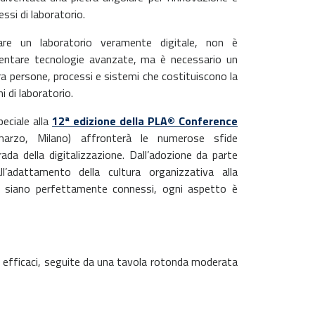
cessi di laboratorio.
are un laboratorio veramente digitale, non è
mentare
tecnologie avanzate, ma è necessario un
tra persone, processi e sistemi
che costituiscono la
i di laboratorio.
eciale alla
12ª edizione della PLA® Conference
arzo, Milano)
affronterà le numerose sfide
rada della digitalizzazione. Dall’adozione da
parte
ll’adattamento della cultura organizzativa alla
ti siano
perfettamente connessi, ogni aspetto è
 efficaci, seguite da una tavola rotonda moderata