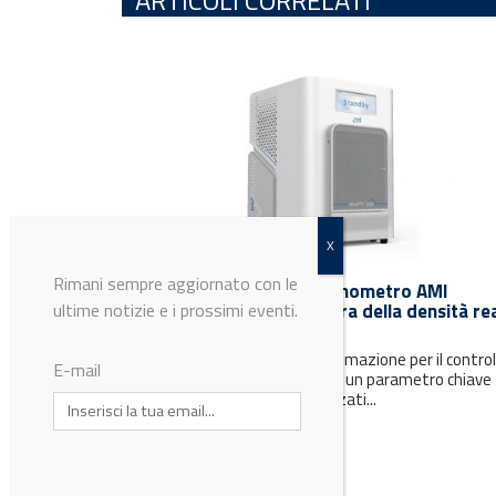
ARTICOLI CORRELATI
Rimani sempre aggiornato con le
Qi srl presenta il nuovo picnometro AMI
ultime notizie e i prossimi eventi.
DensiPyc 1000 per la misura della densità re
dei materiali in polvere
Ripetibilità, accuratezza e automazione per il control
E-mail
della densità reale delle polveri, un parametro chiave
nello sviluppo di materiali avanzati...