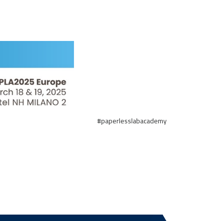
#paperlesslabacademy