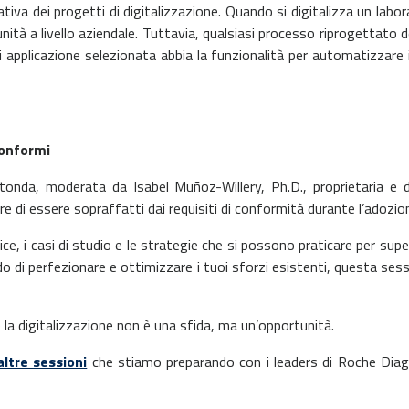
tiva dei progetti di digitalizzazione.
Quando si digitalizza un labo
tà a livello aziendale. Tuttavia, qualsiasi processo
riprogettato de
i applicazione selezionata abbia la funzionalità per automatizzare 
conformi
rotonda, moderata da Isabel Muñoz-Willery,
Ph.D., proprietaria e 
re di essere sopraffatti dai requisiti di conformità
durante l’adozio
e, i casi di studio e le strategie che si
possono praticare per super
o di perfezionare e ottimizzare i tuoi sforzi esistenti,
questa sessi
 la digitalizzazione non è una sfida, ma
un’opportunità.
ltre sessioni
che stiamo preparando con i
leaders di Roche Diag