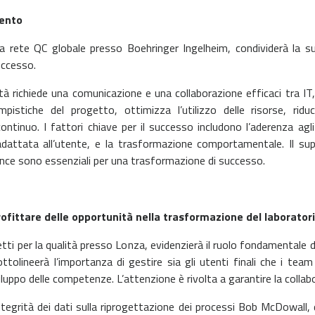
mento
lla rete QC globale presso Boehringer
Ingelheim, condividerà la 
successo.
alità richiede una comunicazione e una
collaborazione efficaci tra I
mpistiche del progetto, ottimizza l’utilizzo delle risorse,
ridu
ontinuo. I fattori chiave per il successo includono l’aderenza a
adattata all’utente, e la trasformazione comportamentale. Il s
nance sono
essenziali per una trasformazione di successo.
ofittare delle opportunità nella trasformazione del laboratori
tti per la qualità presso Lonza, evidenzierà
il ruolo fondamentale 
ttolineerà l’importanza di gestire sia gli utenti finali che i tea
iluppo delle competenze. L’attenzione è rivolta a garantire la colla
ntegrità dei dati
sulla riprogettazione dei processi
Bob McDowall, d