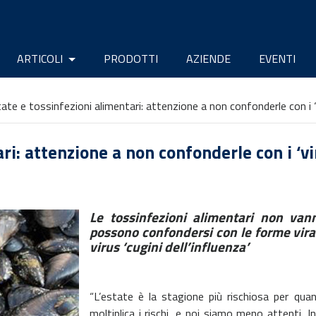
ARTICOLI
PRODOTTI
AZIENDE
EVENTI
ate e tossinfezioni alimentari: attenzione a non confonderle con i ‘
ri: attenzione a non confonderle con i ‘vi
Le tossinfezioni alimentari non van
possono confondersi con le forme viral
virus ‘cugini dell’influenza’
“L’estate è la stagione più rischiosa per qua
moltiplica i rischi, e noi siamo meno attenti. I