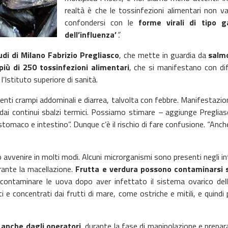
realtà è che le tossinfezioni alimentari non 
confondersi con le
forme virali di tipo g
dell’influenza’
”.
udi di Milano Fabrizio Pregliasco
, che mette in guardia da
salm
più di 250 tossinfezioni alimentari
, che si manifestano con di
 l’Istituto superiore di sanità.
lenti crampi addominali e diarrea, talvolta con febbre. Manifestazi
 dai continui sbalzi termici. Possiamo stimare
–
aggiunge Pregliasc
 stomaco e intestino”. Dunque c’è il rischio di fare confusione. “Anche
ò avvenire in molti modi. Alcuni microrganismi sono presenti negli in
rante la macellazione.
Frutta e verdura possono contaminarsi 
ntaminare le uova dopo aver infettato il sistema ovarico delle ga
 e concentrati dai frutti di mare, come ostriche e mitili, e quind
 anche dagli operatori
, durante la fase di manipolazione e preparaz