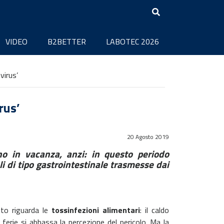
VIDEO
B2BETTER
LABOTEC 2026
virus’
rus’
20 Agosto 2019
no in vacanza, anzi: in questo periodo
i di tipo gastrointestinale trasmesse dai
nto riguarda le
tossinfezioni alimentari
: il caldo
n ferie si abbassa la percezione del pericolo. Ma la