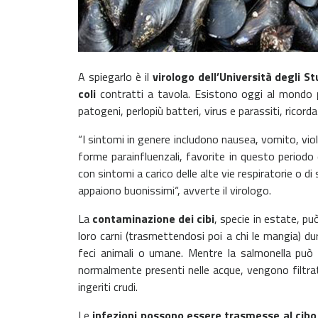
A spiegarlo è il
virologo dell’Università degli St
coli
contratti a tavola. Esistono oggi al mondo
patogeni, perlopiù batteri, virus e parassiti, ricorda
“I sintomi in genere includono nausea, vomito, vio
forme parainfluenzali, favorite in questo periodo
con sintomi a carico delle alte vie respiratorie o di
appaiono buonissimi“, avverte il virologo.
La
contaminazione dei cibi
, specie in estate, pu
loro carni (trasmettendosi poi a chi le mangia) du
feci animali o umane. Mentre la salmonella può co
normalmente presenti nelle acque, vengono filtrati
ingeriti crudi.
Le
infezioni possono essere trasmesse al cibo