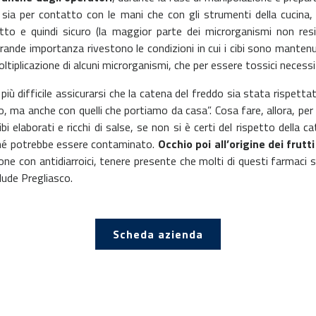
), sia per contatto con le mani che con gli strumenti della cucina,
otto e quindi sicuro (la maggior parte dei microrganismi non res
grande importanza rivestono le condizioni in cui i cibi sono mantenu
moltiplicazione di alcuni microrganismi, che per essere tossici nece
è più difficile assicurarsi che la catena del freddo sia stata rispet
, ma anche con quelli che portiamo da casa”. Cosa fare, allora, per c
i elaborati e ricchi di salse, se non si è certi del rispetto della 
rché potrebbe essere contaminato.
Occhio poi all’origine dei frutt
one con antidiarroici, tenere presente che molti di questi farmaci s
lude Pregliasco.
Scheda azienda