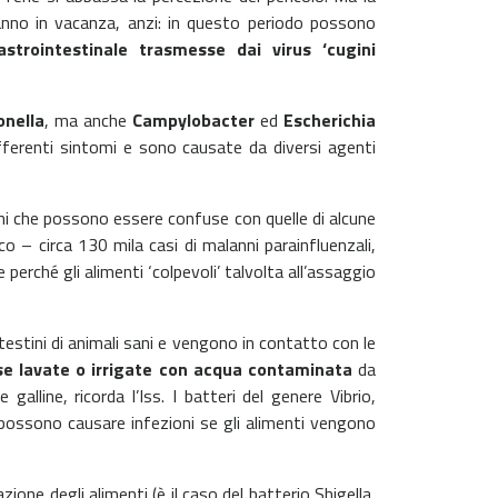
vanno in vacanza, anzi: in questo periodo possono
astrointestinale trasmesse dai virus ‘cugini
onella
, ma anche
Campylobacter
ed
Escherichia
fferenti sintomi e sono causate da diversi agenti
oni che possono essere confuse con quelle di alcune
o – circa 130 mila casi di malanni parainfluenzali,
 perché gli alimenti ‘colpevoli’ talvolta all’assaggio
testini di animali sani e vengono in contatto con le
se lavate o irrigate con acqua contaminata
da
lline, ricorda l’Iss. I batteri del genere Vibrio,
i possono causare infezioni se gli alimenti vengono
ione degli alimenti (è il caso del batterio Shigella,