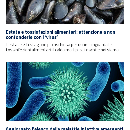
Estate e tossinfezioni alimentari: attenzione a non
confonderle con i ‘virus’
L’estate è la stagione più rischiosa per quanto riguarda le
tossinfezioni alimentari: il caldo moltiplica i rischi, e noi siamo...
Aggiornato l'elenco delle malattie infettive emergenti