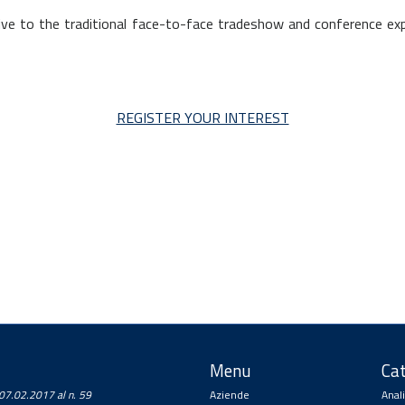
ve to the traditional face-to-face tradeshow and conference exper
REGISTER YOUR INTEREST
Menu
Cat
a 07.02.2017 al n. 59
Aziende
Anal