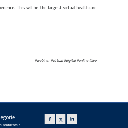
ience. This will be the largest virtual healthcare
#webinar #virtual #digital #online #live
egorie
isi ambientale