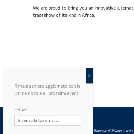
We are proud to bring you an innovative alternati
tradeshow of its kind in Africa.
Rimani sempre aggiornato con le
ultime notizie e i prossimi eventi.
E-mail
© Riproduzione riservata
LabWorld
Testata giornalistica registrata presso il Tribunale di Milano in dat