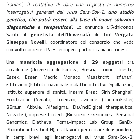
iraniani, il tentativo di dare una risposta ai numerosi
interrogativi generati dal virus Sars-Cov-2:
uno studio
genetico, che potrà essere alla base di nuove soluzioni
diagnostiche e terapeutiche
“. Lo annuncia all’Adnkronos
Salute il
genetista dell’Università di Tor Vergata
Giuseppe Novelli
, coordinatore del consorzio che vede
coinvolti numerosi Paesi europei e partner iraniani e cinesi.
Una
massiccia aggregazione di 29 soggetti
tra
accademie (Università di Padova, Brescia, Torino, Trieste,
Essex, Essen, Madrid, Monaco, Maastricht, Isfahan),
istituzioni (Istituto nazionale malattie infettive Spallanzani,
Istituto superiore di sanità, Inserm Brest, Sinh Shanghai),
Fondazioni (Aviralia, Lorenzini) aziende (ThermoFisher,
BBraun, Abbvie, Alfasigma, DaVinciDigital therapeutics,
Novartis), imprese biotech (Bioscience Genomics, Personal
Genomics, Diatheva, Toma-Impact Lab Group, GenDx,
PharmGenetics GmbH), è al lavoro per cercare di rispondere,
in tempi brevi, agli interrogativi sul virus Sars-CoV-2,