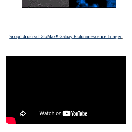
Scopri di più sul GloMax
® Galaxy Bioluminescence Imager