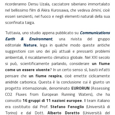
ricorderanno Dersu Uzala, cacciatore siberiano immortalato
nel bellissimo film di Akira Kurosawa, che vedeva
òmini
, cioè
esseri senzienti, nel fuoco e negli elementi naturali della sua
sconfinata taiga.
Tuttavia, uno studio appena pubblicato su
Communications
Earth & Environment
,
una rivista del gruppo
editoriale
Nature
, lega in qualche modo queste antiche
suggestioni con uno dei più attuali e pressanti problemi
ambientali, il riscaldamento climatico globale. Nel XXI secolo
si può, scientificamente parlando, considerare
un fiume
come un essere vivente
? In un certo senso sì, basti infatti
pensare che
un fiume respira
, cioè emette ciclicamente
anidride carbonica. Questa è la conclusione cui è giunto un
progetto internazionale, denominato
EURORUN
(Assessing
CO2 Fluxes from European Running Waters), che ha
coinvolto
16 gruppi di 11 nazioni europee
. Il team italiano
era costituito dal Prof.
Stefano Fenoglio
(Università di
Torino) e dal Dott.
Alberto Doretto
(Università del