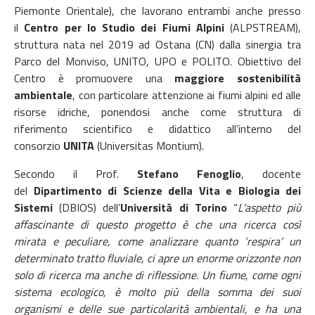
Piemonte Orientale), che lavorano entrambi anche presso
il
Centro per lo Studio dei Fiumi Alpini
(ALPSTREAM),
struttura nata nel 2019 ad Ostana (CN) dalla sinergia tra
Parco del Monviso, UNITO, UPO e POLITO. Obiettivo del
Centro è promuovere una
maggiore sostenibilità
ambientale
, con particolare attenzione ai fiumi alpini ed alle
risorse idriche, ponendosi anche come struttura di
riferimento scientifico e didattico all’interno del
consorzio
UNITA
(Universitas Montium).
Secondo il Prof.
Stefano Fenoglio
, docente
del
Dipartimento di Scienze della Vita e Biologia dei
Sistemi
(DBIOS) dell’
Università di Torino
“
L’aspetto più
affascinante di questo progetto è che una ricerca così
mirata e peculiare, come analizzare quanto ‘respira’ un
determinato tratto fluviale, ci apre un enorme orizzonte non
solo di ricerca ma anche di riflessione. Un fiume, come ogni
sistema ecologico, è molto più della somma dei suoi
organismi e delle sue particolarità ambientali, e ha una