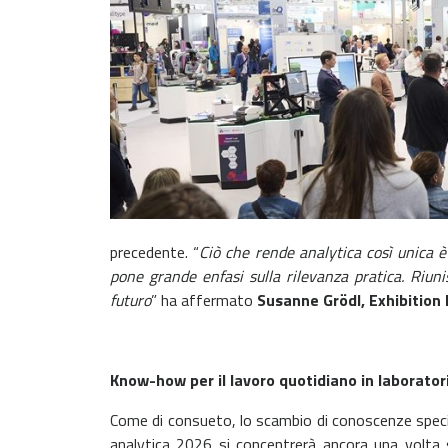
precedente. “
Ciò che rende analytica così unica è 
pone grande enfasi sulla rilevanza pratica. Riuni
futuro
” ha affermato
Susanne Grödl, Exhibition 
Know-how per il lavoro quotidiano in laborator
Come di consueto, lo scambio di conoscenze specia
analytica 2026 si concentrerà ancora una volta