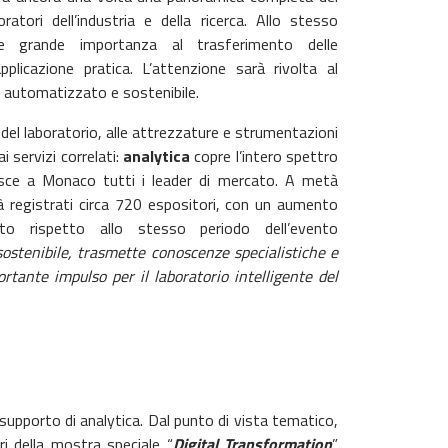
ratori dell’industria e della ricerca. Allo stesso
ce grande importanza al trasferimento delle
pplicazione pratica. L’attenzione sarà rivolta al
e, automatizzato e sostenibile.
 del laboratorio, alle attrezzature e strumentazioni
ai servizi correlati:
analytica
copre l’intero spettro
isce a Monaco tutti i leader di mercato. A metà
à registrati circa 720 espositori, con un aumento
nto rispetto allo stesso periodo dell’evento
 sostenibile, trasmette conoscenze specialistiche e
rtante impulso per il laboratorio intelligente del
upporto di analytica. Dal punto di vista tematico,
ri della mostra speciale “
Digital
Transformation
”