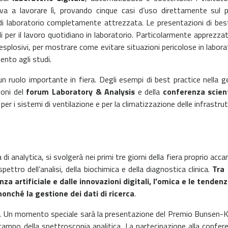
va a lavorare lì, provando cinque casi d’uso direttamente sul p
a di laboratorio completamente attrezzata. Le presentazioni di bes
i per il lavoro quotidiano in laboratorio. Particolarmente apprezzat
i esplosivi, per mostrare come evitare situazioni pericolose in labo
ento agli studi.
n ruolo importante in fiera. Degli esempi di best practice nella ge
ioni del
forum Laboratory & Analysis
e della
conferenza scient
r i sistemi di ventilazione e per la climatizzazione delle infrastrut
 analytica, si svolgerà nei primi tre giorni della fiera proprio accan
spettro dell’analisi, della biochimica e della diagnostica clinica.
Tra 
enza artificiale e dalle innovazioni digitali, l’omica e le tende
onché la gestione dei dati di ricerca
.
li. Un momento speciale sarà la presentazione del Premio Bunsen-Ki
l campo della spettroscopia analitica. La partecipazione alla confe