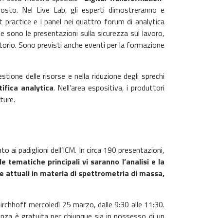
osto. Nel Live Lab, gli esperti dimostreranno e
t practice e i panel nei quattro forum di analytica
e sono le presentazioni sulla sicurezza sul lavoro,
ratorio. Sono previsti anche eventi per la formazione
stione delle risorse e nella riduzione degli sprechi
ifica analytica
. Nell’area espositiva, i produttori
ture.
to ai padiglioni dell’ICM. In circa 190 presentazioni,
le tematiche principali vi saranno l’analisi e la
nze attuali in materia di spettrometria di massa,
rchhoff mercoledì 25 marzo, dalle 9:30 alle 11:30.
renza è gratuita per chiunque sia in possesso di un