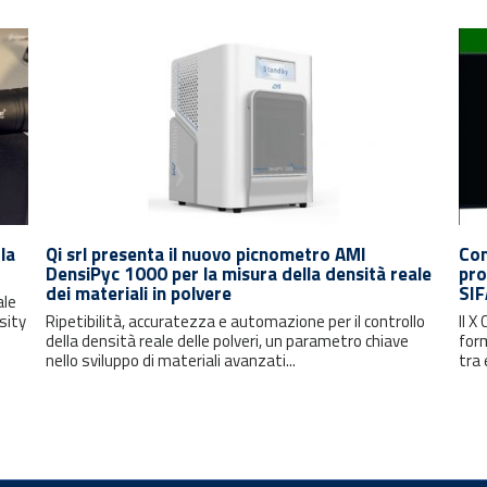
la
Qi srl presenta il nuovo picnometro AMI
Com
DensiPyc 1000 per la misura della densità reale
pro
dei materiali in polvere
SI
ale
sity
Ripetibilità, accuratezza e automazione per il controllo
Il X
della densità reale delle polveri, un parametro chiave
form
nello sviluppo di materiali avanzati...
tra 