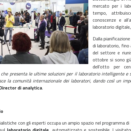
mercato per i labo
tempo, attribuis
conoscenze e all’a
laboratorio digital
Dalla pianificazione
di laboratorio, fino 
del settore e riun
ottobre si sono gi
dell’otto per ce
che presenta le ultime soluzioni per il laboratorio intelligente e
sce la comunità internazionale dei laboratori, dando così un impo
Director di analytica
.
io
listiche con gli esperti occupa un ampio spazio nel programma di s
 sul
laboratorio digitale
, automatizzato e sostenibile. I visitato