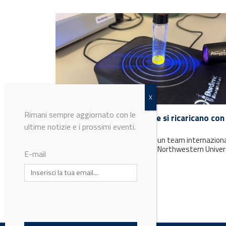
Rimani sempre aggiornato con le
Nuovi materiali organici che si ricaricano con 
ultime notizie e i prossimi eventi.
luce
Pubblicato su Chem lo studio di un team internazion
dell’Università di Padova e della Northwestern Univer
E-mail
su un nuovo materiale...