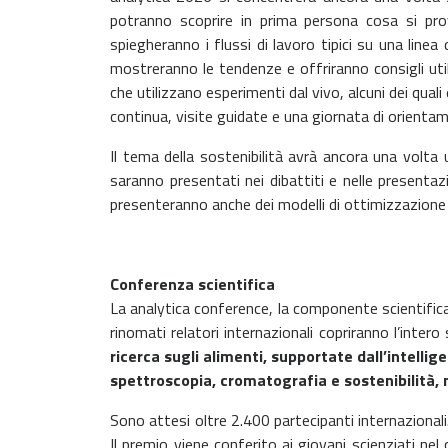
potranno scoprire in prima persona cosa si pro
spiegheranno i flussi di lavoro tipici su una line
mostreranno le tendenze e offriranno consigli util
che utilizzano esperimenti dal vivo, alcuni dei qual
continua, visite guidate e una giornata di orientam
Il tema della sostenibilità avrà ancora una volta u
saranno presentati nei dibattiti e nelle presentaz
presenteranno anche dei modelli di ottimizzazione pe
Conferenza scientifica
La analytica conference, la componente scientifica di
rinomati relatori internazionali copriranno l’intero 
ricerca sugli alimenti, supportate dall’intellig
spettroscopia, cromatografia e sostenibilità, n
Sono attesi oltre 2.400 partecipanti internaziona
Il premio viene conferito ai giovani scienziati ne