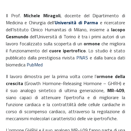
Il Prof.
Michele Miragoli
, docente del Dipartimento di
Medicina e Chirurgia dell’
Università di Parma
e ricercatore
dell’Istituto Clinico Humanitas di Milano, insieme a
Iacopo
Gesmundo
dell’Università di Torino è tra i primi autori di un
lavoro focalizzato sulla scoperta di un
ormone
che migliora
il funzionamento del
cuore ipertrofico
. Lo studio è stato
pubblicato dalla prestigiosa rivista
PNAS
e dalla banca dati
biomedica
PubMed
Il lavoro dimostra per la prima volta come l’
ormone della
crescita
(Growth Hormone-Releasing Hormone – GHRH) e
il suo analogo sintetico di ultima generazione,
MR-409
,
siano capaci di attenuare l’ipertrofia e di migliorare la
funzione cardiaca e la contrattilità delle cellule cardiache in
corso di scompenso cardiaco, attraverso la regolazione di
meccanismi molecolari caratteristici delle vie ipertrofiche.
L’ormone GHRH e il suo analogo MR-409 fanno parte di una