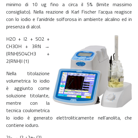
minimo di 10 ug fino a circa il 5% (limite massimo
consigliato). Nella reazione di Karl Fischer l’acqua reagisce
con lo iodio e l’anidride solforosa in ambiente alcalino ed in
presenza di alcol.
H2O + I2 + SO2 +
CH3OH + 3RN →
(RNH)SO4CH3 +
2(RNH)I (1)
Nella titolazione
volumetrica lo iodio
è aggiunto come
soluzione titolante,
mentre con la
tecnica coulometrica
lo iodio è generato elettroliticamente nell’anolita, che
contiene ioduro.
2I- → I2 +2e- (2)