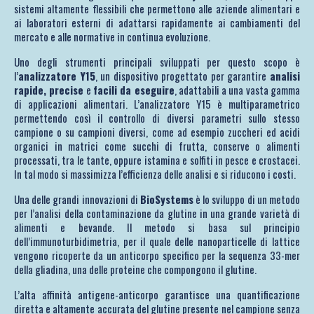
sistemi altamente flessibili che permettono alle aziende alimentari e
ai laboratori esterni di adattarsi rapidamente ai cambiamenti del
mercato e alle normative in continua evoluzione.
Uno degli strumenti principali sviluppati per questo scopo è
l’
analizzatore Y15
, un dispositivo progettato per garantire
analisi
rapide, precise
e
facili da eseguire
, adattabili a una vasta gamma
di applicazioni alimentari. L’analizzatore Y15 è multiparametrico
permettendo così il controllo di diversi parametri sullo stesso
campione o su campioni diversi, come ad esempio zuccheri ed acidi
organici in matrici come succhi di frutta, conserve o alimenti
processati, tra le tante, oppure istamina e solfiti in pesce e crostacei.
In tal modo si massimizza l’efficienza delle analisi e si riducono i costi.
Una delle grandi innovazioni di
BioSystems
è lo sviluppo di un metodo
per l’analisi della contaminazione da glutine in una grande varietà di
alimenti e bevande. Il metodo si basa sul principio
dell’immunoturbidimetria, per il quale delle nanoparticelle di lattice
vengono ricoperte da un anticorpo specifico per la sequenza 33-mer
della gliadina, una delle proteine che compongono il glutine.
L’alta affinità antigene-anticorpo garantisce una quantificazione
diretta e altamente accurata del glutine presente nel campione senza