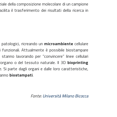
ziale della composizione molecolare di un campione
ita il trasferimento dei risultati della ricerca in
e patologici, ricreando un
microambiente
cellulare
ni funzionali. Attualmente è possibile biostampare
i stanno lavorando per “convincere” linee cellulari
l’organo o del tessuto naturale. Il 3D
bioprinting
. Si parte dagli organi e dalle loro caratteristiche,
rranno
biostampati
.
Fonte:
Università Milano Bicocca