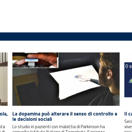
ola,
La dopamina può alterare il senso di controllo e
Il 
le decisioni sociali
Seco
ata
Lo studio in pazienti con malattia di Parkinson ha
vive
 di
coinvolto Istituto Italiano di Tecnologia, Sapienza
nos