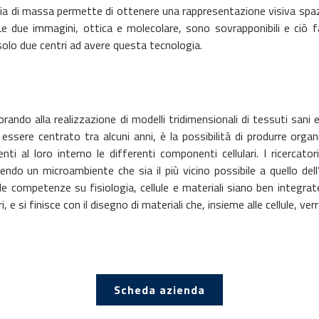
ria di massa permette di ottenere una rappresentazione visiva spa
due immagini, ottica e molecolare, sono sovrapponibili e ciò facil
o solo due centri ad avere questa tecnologia.
mani
rando alla realizzazione di modelli tridimensionali di tessuti sani 
 essere centrato tra alcuni anni, è la possibilità di produrre orga
i al loro interno le differenti componenti cellulari. I ricercator
endo un microambiente che sia il più vicino possibile a quello del
i le competenze su fisiologia, cellule e materiali siano ben integrate
, e si finisce con il disegno di materiali che, insieme alle cellule, ve
Scheda azienda