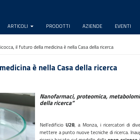
ARTICOLI
PRODOTTI
AZIENDE
EVENTI
cocca, il futuro della medicina è nella Casa della ricerca
 medicina è nella Casa della ricerca
Nanofarmaci, proteomica, metabolomica
della ricerca”
Nell’edificio
U28
, a Monza, i ricercatori di div
mettere a punto nuove tecniche di ricerca. Ina
ricerca basato sul modello della
open science
i