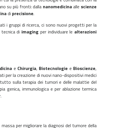
no su più fronti: dalla
nanomedicina
alle
scienze
ina
di
precisione
.
i i gruppi di ricerca, ci sono nuovi progetti per la
 tecnica di
imaging
per individuare le
alterazioni
dicina
e
Chirurgia
,
Biotecnologie
e
Bioscienze
,
ati per la creazione di nuovi nano-dispositivi medici
ttutto sulla terapia dei tumori e delle malattie del
rapia genica, immunologica e per ablazione termica
r
.
 massa per migliorare la diagnosi del tumore della