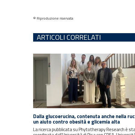
© Riproduzione riservata
ARTICOLI CORRELATI
Rimani sempre aggiornato con le
ultime notizie e i prossimi eventi.
Dalla glucoerucina, contenuta anche nella ruc
un aiuto contro obesità e glicemia alta
La ricerca pubblicata su Phytotherapy Research è st
E-mail
coordinata dall’Università di Pisa con CREA, Università