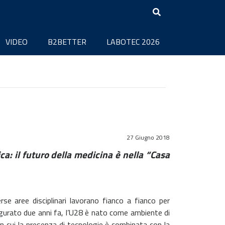
VIDEO
B2BETTER
LABOTEC 2026
27 Giugno 2018
: il futuro della medicina è nella “Casa
erse aree disciplinari lavorano fianco a fianco per
ugurato due anni fa, l’U28 è nato come ambiente di
n cui la presenza di tecnologie è combinata con la