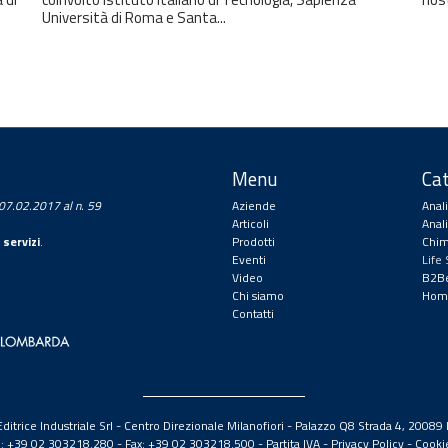
Università di Roma e Santa...
Menu
Cat
a 07.02.2017 al n. 59
Aziende
Anal
Articoli
Anal
 servizi
.
Prodotti
Chim
Eventi
Life
Video
B2Be
Chi siamo
Hom
Contatti
itrice Industriale Srl - Centro Direzionale Milanofiori - Palazzo Q8 Strada 4, 2008
el: +39 02 303218.280 - Fax: +39 02 303218.500 -
Partita IVA
-
Privacy Policy
-
Cooki