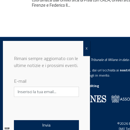
Firenze e Federico II...
LabWorld
Testata giornalistica registrata presso il Tribunale di Milano in dat
Trattamento dei dati personali
Se vuoi diventare nostro inserzionista, dai un’occhiata ai
nostri
Con la sottoscrizione della presente, l’utente
Scarica il mediakit
per maggiori dettagli in merito.
presta il proprio consenso al trattamento dei
La nostra certificazione
CSST WebAuditing
propri dati personali da parte di
Editrice Industriale Srl.
Editrice Industriale è associata a:
Per maggiori informazioni legga la nostra
informativa privacy
completa.
©2026 Ed
(MI) T