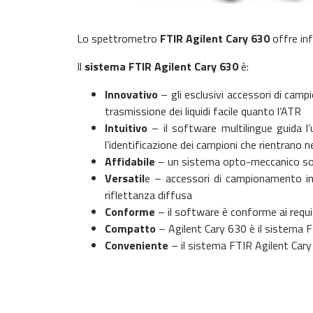
Lo spettrometro
FTIR Agilent Cary 630
offre info
Il
sistema FTIR Agilent Cary 630
è:
Innovativo
– gli esclusivi accessori di camp
trasmissione dei liquidi facile quanto l’ATR
Intuitivo
– il software multilingue guida l’
l’identificazione dei campioni che rientrano n
Affidabile
– un sistema opto-meccanico solido
Versatil
e – accessori di campionamento int
riflettanza diffusa
Conforme
– il software è conforme ai requ
Compatto
– Agilent Cary 630 è il sistema F
Conveniente
– il sistema FTIR Agilent Cary