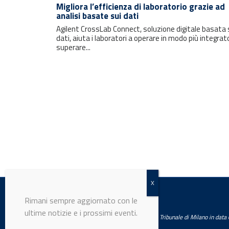
Migliora l’efficienza di laboratorio grazie ad
analisi basate sui dati
Agilent CrossLab Connect, soluzione digitale basata 
dati, aiuta i laboratori a operare in modo più integrat
superare...
Rimani sempre aggiornato con le
ultime notizie e i prossimi eventi.
E-mail
LabWorld
Testata giornalistica registrata presso il Tribunale di Milano in dat
Trattamento dei dati personali