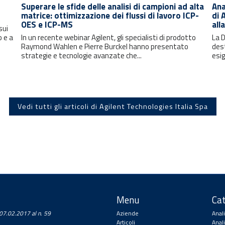
Superare le sfide delle analisi di campioni ad alta
Ana
matrice: ottimizzazione dei flussi di lavoro ICP-
di 
OES e ICP-MS
all
sui
o e a
In un recente webinar Agilent, gli specialisti di prodotto
La D
Raymond Wahlen e Pierre Burckel hanno presentato
dest
strategie e tecnologie avanzate che...
esig
Vedi tutti gli articoli di Agilent Technologies Italia Spa
Menu
Cat
a 07.02.2017 al n. 59
Aziende
Anal
Articoli
Anal