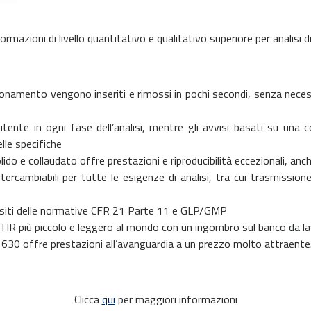
rmazioni di livello quantitativo e qualitativo superiore per analisi di r
ionamento vengono inseriti e rimossi in pochi secondi, senza necess
utente in ogni fase dell’analisi, mentre gli avvisi basati su una 
elle specifiche
 e collaudato offre prestazioni e riproducibilità eccezionali, anche 
ercambiabili per tutte le esigenze di analisi, tra cui trasmissio
isiti delle normative CFR 21 Parte 11 e GLP/GMP
TIR più piccolo e leggero al mondo con un ingombro sul banco da lav
 630 offre prestazioni all’avanguardia a un prezzo molto attraente
Clicca
qui
per maggiori informazioni