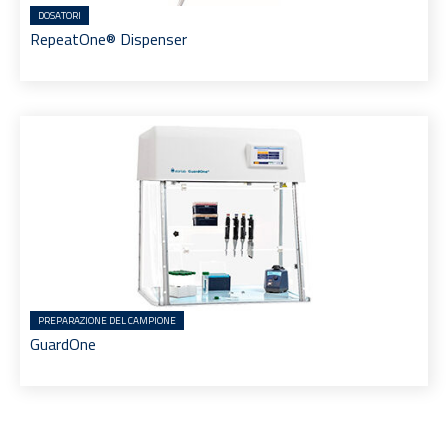
DOSATORI
RepeatOne® Dispenser
PREPARAZIONE DEL CAMPIONE
GuardOne