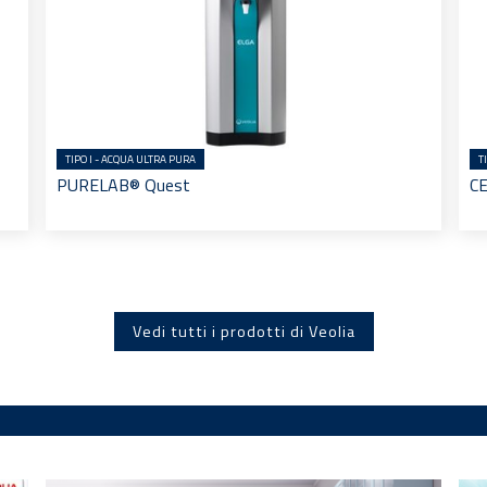
TIPO I - ACQUA ULTRA PURA
T
PURELAB® Quest
C
Vedi tutti i prodotti di Veolia