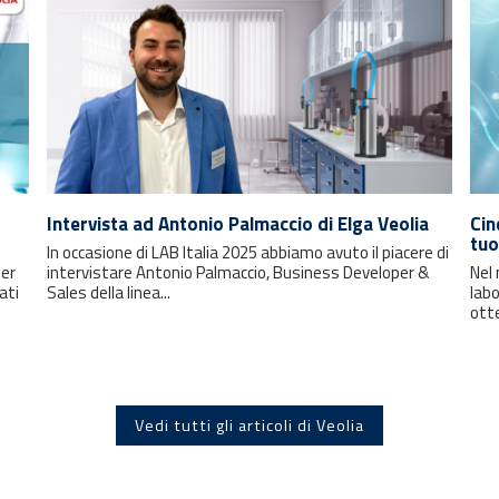
Intervista ad Antonio Palmaccio di Elga Veolia
Cin
tuo
In occasione di LAB Italia 2025 abbiamo avuto il piacere di
per
intervistare Antonio Palmaccio, Business Developer &
Nel 
ati
Sales della linea...
labo
otte
Vedi tutti gli articoli di Veolia