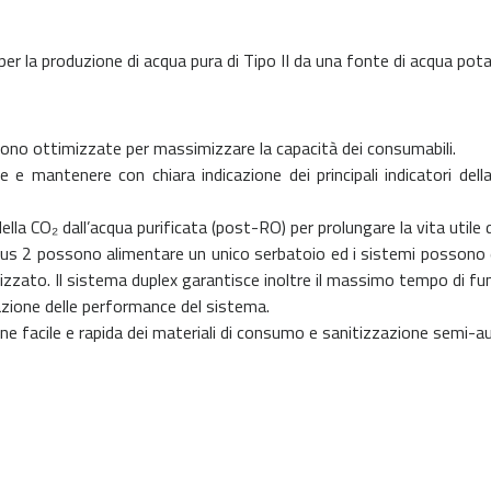
 la produzione di acqua pura di Tipo II da una fonte di acqua potabil
 sono ottimizzate per massimizzare la capacità dei consumabili.
are e mantenere con chiara indicazione dei principali indicatori del
della CO₂ dall’acqua purificata (post-RO) per prolungare la vita utile 
us 2 possono alimentare un unico serbatoio ed i sistemi possono e
izzato. Il sistema duplex garantisce inoltre il massimo tempo di f
azione delle performance del sistema.
one facile e rapida dei materiali di consumo e sanitizzazione semi-a