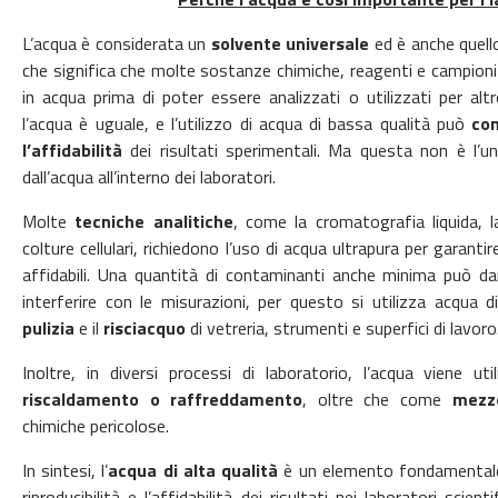
L’acqua è considerata un
solvente universale
ed è anche quell
che significa che molte sostanze chimiche, reagenti e campioni d
in acqua prima di poter essere analizzati o utilizzati per alt
l’acqua è uguale, e l’utilizzo di acqua di bassa qualità può
co
l’affidabilità
dei risultati sperimentali. Ma questa non è l’u
dall’acqua all’interno dei laboratori.
Molte
tecniche analitiche
, come la cromatografia liquida, 
colture cellulari, richiedono l’uso di acqua ultrapura per garantir
affidabili. Una quantità di contaminanti anche minima può da
interferire con le misurazioni, per questo si utilizza acqua 
pulizia
e il
risciacquo
di vetreria, strumenti e superfici di lavoro
Inoltre, in diversi processi di laboratorio, l’acqua viene 
riscaldamento o raffreddamento
, oltre che come
mezzo 
chimiche pericolose.
In sintesi, l’
acqua di alta qualità
è un elemento fondamentale 
riproducibilità e l’affidabilità dei risultati nei laboratori scient