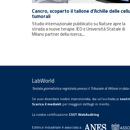
Rimani sempre aggiornato con le
ultime notizie e i prossimi eventi.
Cancro, scoperto il tallone d'Achille delle cell
tumorali
Studio internazionale pubblicato su Nature apre la
E-mail
strada a nuove terapie. IEO e Università Statale di
Milano partner della ricerca,...
LabWorld
Testata giornalistica registrata presso il Tribunale di Milano in dat
Trattamento dei dati personali
Se vuoi diventare nostro inserzionista, dai un’occhiata ai
nostri
Con la sottoscrizione della presente, l’utente
Scarica il mediakit
per maggiori dettagli in merito.
presta il proprio consenso al trattamento dei
La nostra certificazione
CSST WebAuditing
propri dati personali da parte di
Editrice Industriale Srl.
Editrice Industriale è associata a: