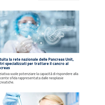
ituita la rete nazionale delle Pancreas Unit,
tri specializzati per trattare il cancro al
creas
iziativa vuole potenziare la capacità di rispondere alla
scente sfida rappresentata dalle neoplasie
creatiche.