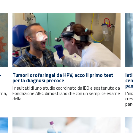
-
Tumori orofaringei da HPV, ecco il primo test
Ist
per la diagnosi precoce
cen
pan
I risultati di uno studio coordinato da IEO e sostenuto da
oma,
Fondazione AIRC dimostrano che con un semplice esame
L'in
della...
cre
pan