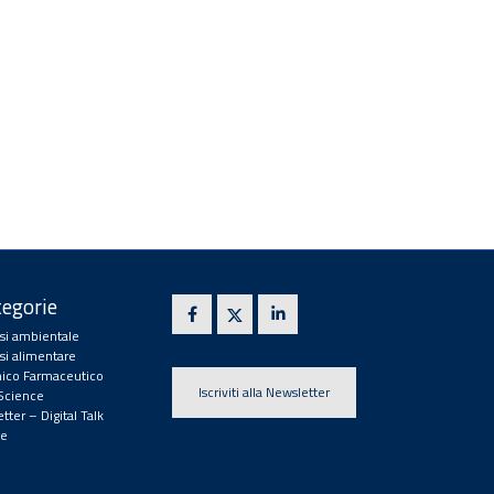
egorie
isi ambientale
isi alimentare
ico Farmaceutico
Iscriviti alla Newsletter
 Science
tter – Digital Talk
e