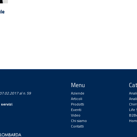
ule
Menu
Cat
a 07.02.2017 al n. 59
Aziende
Anal
Articoli
Anal
 servizi
.
Prodotti
Chim
Eventi
Life
Video
B2Be
Chi siamo
Hom
Contatti