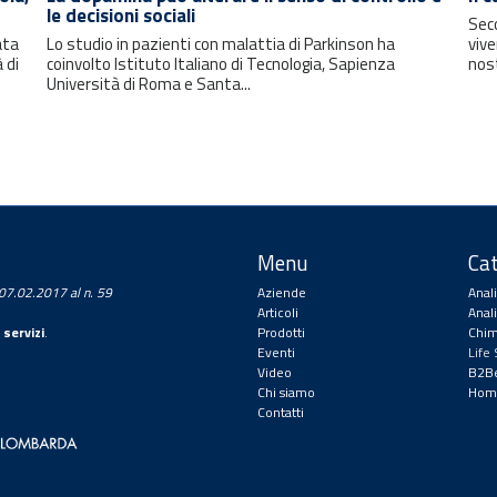
le decisioni sociali
Seco
ata
Lo studio in pazienti con malattia di Parkinson ha
vive
 di
coinvolto Istituto Italiano di Tecnologia, Sapienza
nos
Università di Roma e Santa...
Menu
Cat
a 07.02.2017 al n. 59
Aziende
Anal
Articoli
Anal
 servizi
.
Prodotti
Chim
Eventi
Life
Video
B2Be
Chi siamo
Hom
Contatti