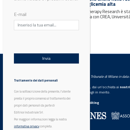
un aiuto contro obesità e glicemia alta
La ricerca pubblicata su Phytotherapy Research è st
E-mail
coordinata dall’Università di Pisa con CREA, Università
Firenze e Federico II...
LabWorld
Testata giornalistica registrata presso il Tribunale di Milano in dat
Trattamento dei dati personali
Se vuoi diventare nostro inserzionista, dai un’occhiata ai
nostri
Con la sottoscrizione della presente, l’utente
Scarica il mediakit
per maggiori dettagli in merito.
presta il proprio consenso al trattamento dei
La nostra certificazione
CSST WebAuditing
propri dati personali da parte di
Editrice Industriale Srl.
Editrice Industriale è associata a:
Per maggiori informazioni legga la nostra
informativa privacy
completa.