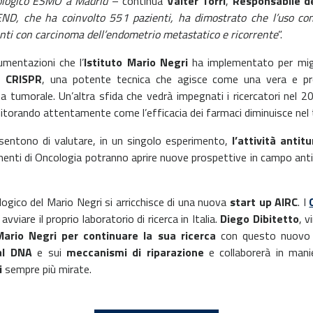
ologico ESMO a Madrid
– continua
Valter Torri
,
Responsabile de
TEND, che ha coinvolto 551 pazienti, ha dimostrato che l’uso co
nti con carcinoma dell’endometrio metastatico e ricorrente
”.
umentazioni che l’
Istituto Mario Negri
ha implementato per migl
e
CRISPR
, una potente tecnica che agisce come una vera e pro
ta tumorale. Un’altra sfida che vedrà impegnati i ricercatori nel 2
itorando attentamente come l’efficacia dei farmaci diminuisce nel
nsentono di valutare, in un singolo esperimento,
l’attività anti
timenti di Oncologia potranno aprire nuove prospettive in campo an
ologico del Mario Negri si arricchisce di una nuova
start up AIRC
. I
avviare il proprio laboratorio di ricerca in Italia.
Diego Dibitetto
, v
 Mario Negri per continuare la sua ricerca
con questo nuovo f
al DNA
e sui
meccanismi di riparazione
e collaborerà in mani
i
sempre più mirate.