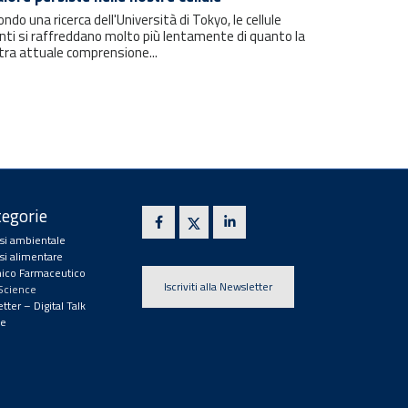
ndo una ricerca dell'Università di Tokyo, le cellule
nti si raffreddano molto più lentamente di quanto la
tra attuale comprensione...
egorie
isi ambientale
isi alimentare
ico Farmaceutico
Iscriviti alla Newsletter
 Science
tter – Digital Talk
e