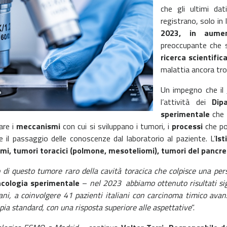
che gli ultimi da
registrano, solo in
2023, in aume
preoccupante che s
ricerca scientific
malattia ancora tro
Un impegno che il
l’attività dei
Dip
sperimentale
che l
are i
meccanismi
con cui si sviluppano i tumori, i
processi
che po
are il passaggio delle conoscenze dal laboratorio al paziente. L’
Is
omi, tumori toracici (polmone, mesoteliomi), tumori del pancre
to di questo tumore raro della cavità toracica che colpisce una pe
ncologia sperimentale
–
nel 2023 abbiamo ottenuto risultati sig
liani, a coinvolgere 41 pazienti italiani con carcinoma timico ava
a standard, con una risposta superiore alle aspettative
”.