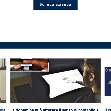
Scheda azienda
ola,
La dopamina può alterare il senso di controllo e
Il 