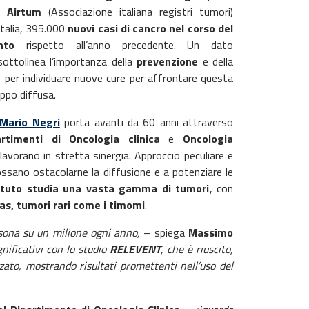
ti
Airtum
(Associazione italiana registri tumori)
 Italia, 395.000
nuovi casi di cancro nel corso del
nto
rispetto all’anno precedente. Un dato
ottolinea l’importanza della
prevenzione
e della
a
per individuare nuove cure per affrontare questa
ppo diffusa.
Mario Negri
porta avanti da 60 anni attraverso
artimenti di Oncologia clinica
e
Oncologia
avorano in stretta sinergia. Approccio peculiare e
ssano ostacolarne la diffusione e a potenziare le
tituto studia una vasta gamma di tumori
, con
as, tumori rari come i timomi
.
rsona su un milione ogni anno,
– spiega
Massimo
nificativi con lo studio
RELEVENT
, che è riuscito,
nzato, mostrando risultati promettenti nell’uso del