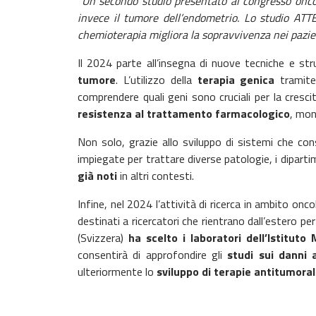
“
Un secondo studio presentato al congresso onc
invece il tumore dell’endometrio. Lo studio AT
chemioterapia migliora la sopravvivenza nei pazie
Il 2024 parte all’insegna di nuove tecniche e str
tumore
. L’utilizzo della
terapia genica
tramit
comprendere quali geni sono cruciali per la cresci
resistenza al trattamento farmacologico
, mon
Non solo, grazie allo sviluppo di sistemi che co
impiegate per trattare diverse patologie, i dipar
già noti
in altri contesti.
Infine, nel 2024 l’attività di ricerca in ambito onc
destinati a ricercatori che rientrano dall’estero per 
(Svizzera)
ha scelto i laboratori dell’Istituto
consentirà di approfondire gli
studi sui danni 
ulteriormente lo
sviluppo di terapie antitumoral